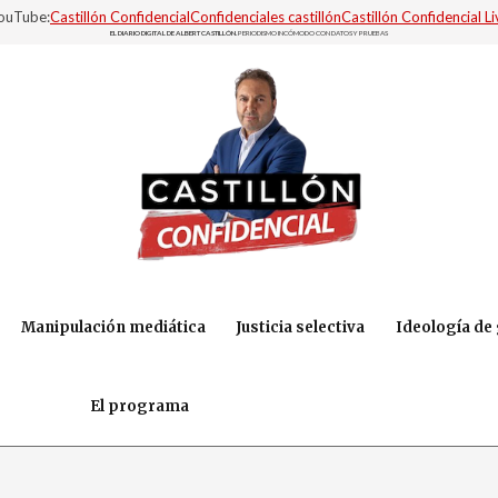
YouTube:
Castillón Confidencial
Confidenciales castillón
Castillón Confidencial Li
EL DIARIO DIGITAL DE ALBERT CASTILLÓN.
PERIODISMO INCÓMODO CON DATOS Y PRUEBAS
Manipulación mediática
Justicia selectiva
Ideología de
El programa