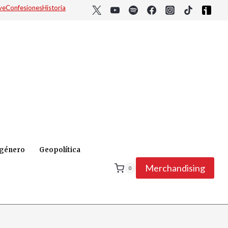
ve
Confesiones
Historia
 género
Geopolítica
Merchandising
0