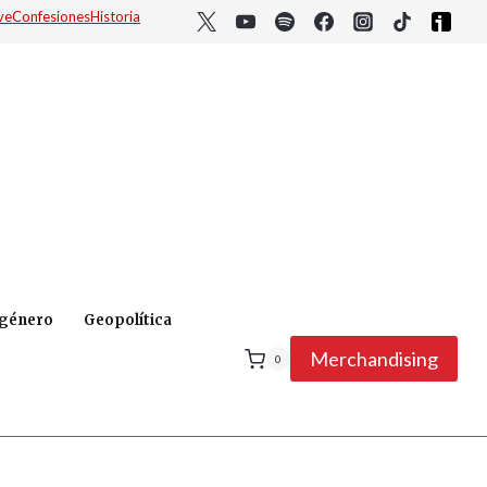
ve
Confesiones
Historia
 género
Geopolítica
Merchandising
0