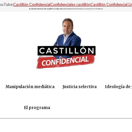
YouTube:
Castillón Confidencial
Confidenciales castillón
Castillón Confidencial Li
EL DIARIO DIGITAL DE ALBERT CASTILLÓN.
PERIODISMO INCÓMODO CON DATOS Y PRUEBAS
Manipulación mediática
Justicia selectiva
Ideología de
El programa