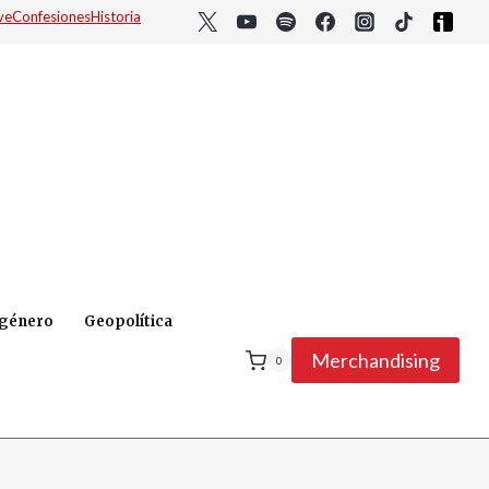
ve
Confesiones
Historia
 género
Geopolítica
Merchandising
0