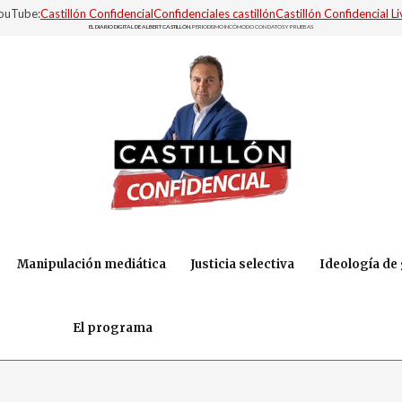
YouTube:
Castillón Confidencial
Confidenciales castillón
Castillón Confidencial Li
EL DIARIO DIGITAL DE ALBERT CASTILLÓN.
PERIODISMO INCÓMODO CON DATOS Y PRUEBAS
Manipulación mediática
Justicia selectiva
Ideología de
El programa