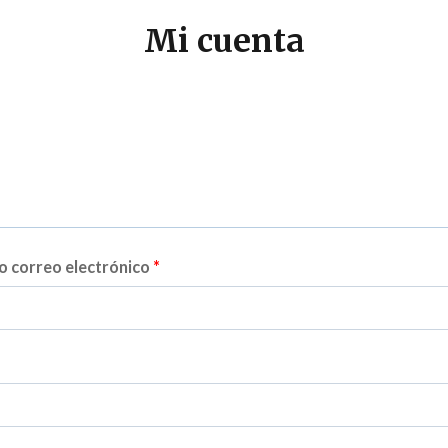
Mi cuenta
O
o correo electrónico
*
b
l
i
g