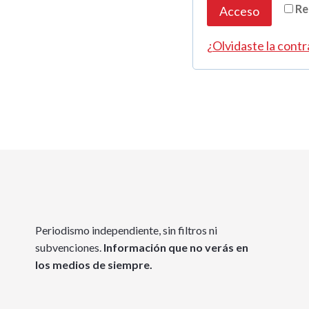
Re
Acceso
i
¿Olvidaste la cont
g
a
t
o
r
i
o
Periodismo independiente, sin filtros ni
subvenciones.
Información que no verás en
los medios de siempre.