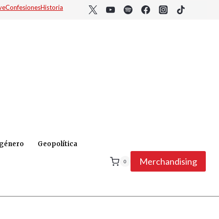
ve
Confesiones
Historia
 género
Geopolítica
Merchandising
0