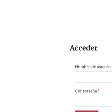
Acceder
Nombre de usuario 
O
Contraseña
*
b
l