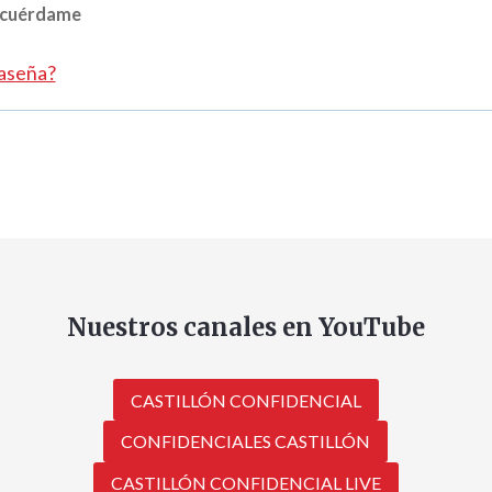
a
cuérdame
t
raseña?
o
r
i
o
Nuestros canales en YouTube
CASTILLÓN CONFIDENCIAL
CONFIDENCIALES CASTILLÓN
CASTILLÓN CONFIDENCIAL LIVE