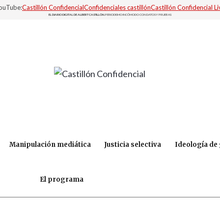
YouTube:
Castillón Confidencial
Confidenciales castillón
Castillón Confidencial Li
EL DIARIO DIGITAL DE ALBERT CASTILLÓN.
PERIODISMO INCÓMODO CON DATOS Y PRUEBAS
Manipulación mediática
Justicia selectiva
Ideología de
El programa