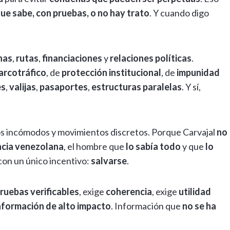
ue sabe, con pruebas, o no hay trato
. Y cuando digo
has
,
rutas
,
financiaciones
y
relaciones políticas
.
arcotráfico
, de
protección institucional
, de
impunidad
es
,
valijas
,
pasaportes
,
estructuras paralelas
. Y sí,
ios incómodos y movimientos discretos. Porque Carvajal
no
encia venezolana
, el hombre que
lo sabía todo
y que
lo
con un único incentivo:
salvarse
.
ruebas verificables
, exige
coherencia
, exige
utilidad
nformación de alto impacto
. Información que
no se ha