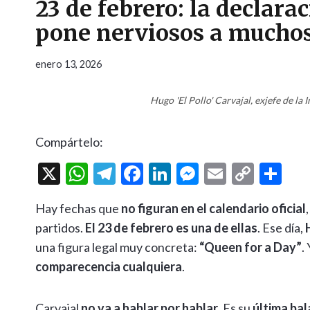
23 de febrero: la declara
pone nerviosos a mucho
enero 13, 2026
Hugo 'El Pollo' Carvajal, exjefe de la
Compártelo:
X
W
T
F
Li
M
E
C
C
h
el
ac
n
es
m
o
o
Hay fechas que
no figuran en el calendario oficial
at
e
e
ke
se
ai
p
m
partidos.
El 23 de febrero es una de ellas
. Ese día,
s
gr
b
dI
n
l
y
p
una figura legal muy concreta:
“Queen for a Day”
.
A
a
o
n
g
Li
ar
comparecencia cualquiera
.
p
m
o
er
n
ti
p
k
k
r
Carvajal
no va a hablar por hablar
. Es su
última bal