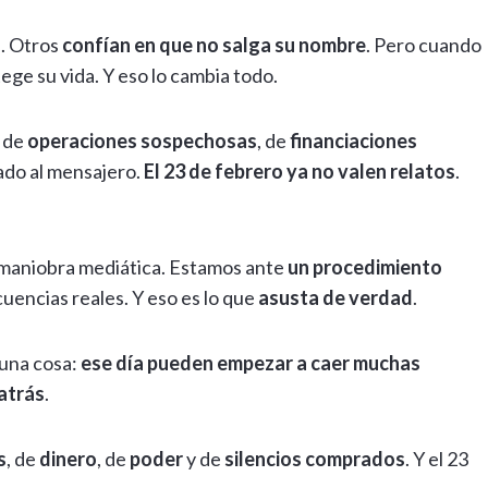
o
. Otros
confían en que no salga su nombre
. Pero cuando
tege su vida. Y eso lo cambia todo.
, de
operaciones sospechosas
, de
financiaciones
cado al mensajero.
El 23 de febrero ya no valen relatos
.
 maniobra mediática. Estamos ante
un procedimiento
cuencias reales. Y eso es lo que
asusta de verdad
.
 una cosa:
ese día pueden empezar a caer muchas
atrás
.
s
, de
dinero
, de
poder
y de
silencios comprados
. Y el 23