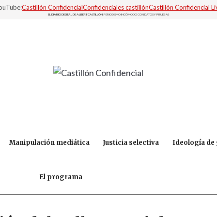
YouTube:
Castillón Confidencial
Confidenciales castillón
Castillón Confidencial Li
EL DIARIO DIGITAL DE ALBERT CASTILLÓN.
PERIODISMO INCÓMODO CON DATOS Y PRUEBAS
Manipulación mediática
Justicia selectiva
Ideología de
El programa