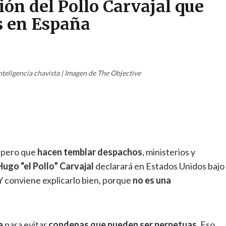
ción del Pollo Carvajal que
s en España
 Inteligencia chavista | Imagen de The Objective
, pero que
hacen temblar despachos
, ministerios y
Hugo “el Pollo” Carvajal
declarará en Estados Unidos bajo
 Y conviene explicarlo bien, porque
no es una
a
para evitar
condenas que pueden ser perpetuas
. Eso