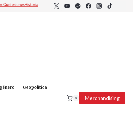
ve
Confesiones
Historia
 género
Geopolítica
Merchandising
0