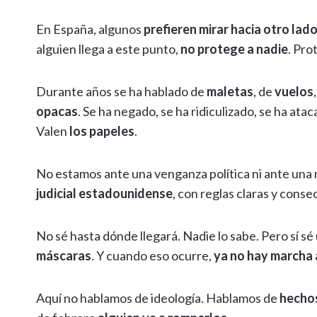
En España, algunos
prefieren mirar hacia otro lad
alguien llega a este punto,
no protege a nadie
. Pro
Durante años se ha hablado de
maletas
, de
vuelos
opacas
. Se ha negado, se ha ridiculizado, se ha ata
Valen
los papeles
.
No estamos ante una venganza política ni ante una
judicial estadounidense
, con reglas claras y conse
No sé hasta dónde llegará. Nadie lo sabe. Pero sí sé
máscaras
. Y cuando eso ocurre,
ya no hay marcha 
Aquí no hablamos de ideología. Hablamos de
hecho