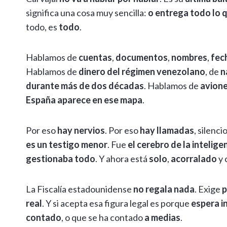
significa una cosa muy sencilla:
o entrega todo lo q
todo, es
todo
.
Hablamos de
cuentas
,
documentos
,
nombres
,
fec
Hablamos de
dinero del régimen venezolano
, de
n
durante más de dos décadas
. Hablamos de
avion
España aparece en ese mapa
.
Por eso
hay nervios
. Por eso
hay llamadas
, silenc
es un testigo menor
. Fue
el cerebro de la intelig
gestionaba todo
. Y ahora está
solo
,
acorralado
y 
La Fiscalía estadounidense
no regala nada
. Exige
p
real
. Y si acepta esa figura legal es porque
espera i
contado
, o que se ha contado
a medias
.