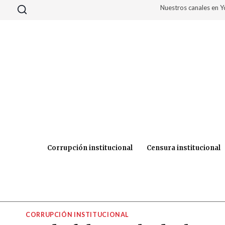
Saltar
Nuestros canales en 
al
contenido
Corrupción institucional
Censura institucional
CORRUPCIÓN INSTITUCIONAL