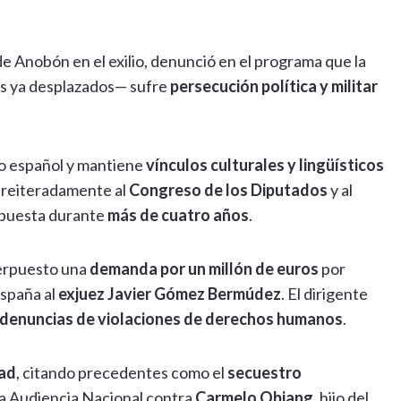
de Anobón en el exilio, denunció en el programa que la
s ya desplazados— sufre
persecución política y militar
io español y mantiene
vínculos culturales y lingüísticos
a reiteradamente al
Congreso de los Diputados
y al
espuesta durante
más de cuatro años
.
terpuesto una
demanda por un millón de euros
por
España al
exjuez Javier Gómez Bermúdez
. El dirigente
r denuncias de violaciones de derechos humanos
.
dad
, citando precedentes como el
secuestro
 la Audiencia Nacional contra
Carmelo Obiang
, hijo del