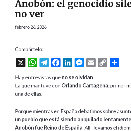
Anobón: el genocidio sil
no ver
febrero 26, 2026
Compártelo:
X
W
T
F
Li
M
E
C
C
h
el
ac
n
es
m
o
o
Hay entrevistas que
no se olvidan
.
at
e
e
ke
se
ai
p
m
La que mantuve con
Orlando Cartagena
, primer m
s
gr
b
dI
n
l
y
p
una de ellas.
A
a
o
n
g
Li
ar
p
m
o
er
n
ti
Porque mientras en España debatimos sobre asuntos
p
k
k
r
un pueblo que está siendo aniquilado lentament
Anobón fue Reino de España
. Allí llevamos el idio