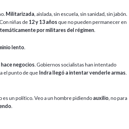
no.
Militarizada
, aislada, sin escuela, sin sanidad, sin jabón.
 Con niñas de
12 y 13 años
que no pueden permanecer en
stemáticamente por militares del régimen
.
minio lento
.
:
hace negocios
. Gobiernos socialistas han intentado
ta el punto de que
Indra llegó a intentar venderle armas
.
 es un político. Veo a un hombre pidiendo
auxilio
, no para
iendo
.