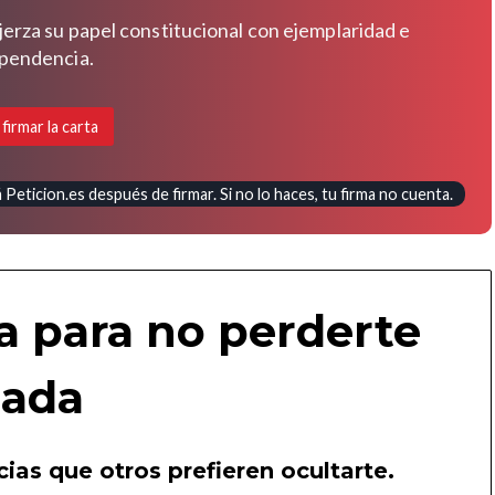
jerza su papel constitucional con ejemplaridad e
pendencia.
 firmar la carta
Peticion.es después de firmar. Si no lo haces, tu firma no cuenta.
a para no perderte
ada
ias que otros prefieren ocultarte.