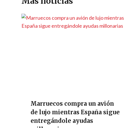
Más noticias
p
k
k
r
Marruecos compra un avión
de lujo mientras España sigue
entregándole ayudas