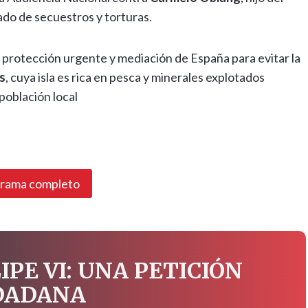
sado de secuestros y torturas.
, protección urgente y mediación de España para evitar la
s
, cuya isla es rica en pesca y minerales explotados
población local
grama completo
IPE VI: UNA PETICIÓN
DADANA