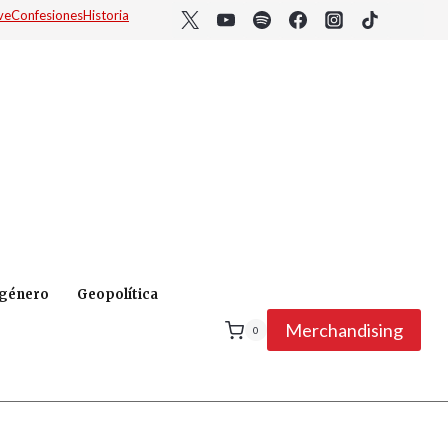
ve
Confesiones
Historia
 género
Geopolítica
Merchandising
0