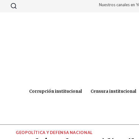
Saltar
Nuestros canales en 
al
contenido
Corrupción institucional
Censura institucional
GEOPOLÍTICA Y DEFENSA NACIONAL