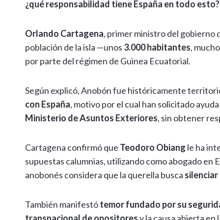
¿qué responsabilidad tiene España en todo esto?
Orlando Cartagena
, primer ministro del gobierno 
población de la isla —unos
3.000 habitantes
, mucho
por parte del régimen de Guinea Ecuatorial.
Según explicó, Anobón fue históricamente territor
con España
, motivo por el cual han solicitado ayud
Ministerio de Asuntos Exteriores
, sin obtener r
Cartagena confirmó que
Teodoro Obiang
le ha in
supuestas calumnias, utilizando como abogado en 
anobonés considera que la querella busca
silencia
También manifestó
temor fundado por su seguri
transnacional de opositores
y la causa abierta en