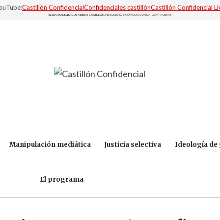
YouTube:
Castillón Confidencial
Confidenciales castillón
Castillón Confidencial Li
EL DIARIO DIGITAL DE ALBERT CASTILLÓN.
PERIODISMO INCÓMODO CON DATOS Y PRUEBAS
Manipulación mediática
Justicia selectiva
Ideología de
El programa