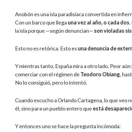
Anobón es una isla paradisíaca convertida en infier
Con un barco que llega
una vez al año, o cada dos
.
la isla porque —según denuncian—
son violadas si
Esto no es retórica. Esto es
una denuncia de exter
Y mientras tanto, España mira a otro lado. Peor aún
comerciar con el régimen de
Teodoro Obiang
, has
No lo consiguió, pero lo intentó.
Cuando escucho a Orlando Cartagena, lo que veo no
él, sino para un pueblo entero que
está desaparec
Y entonces uno se hace la pregunta incómoda: