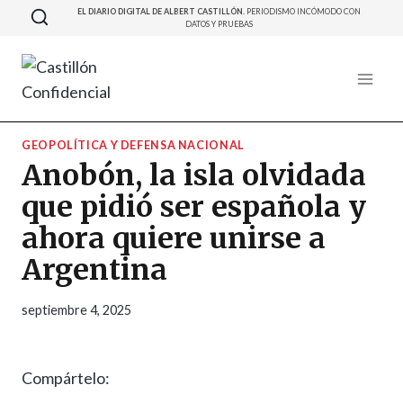
Saltar
EL DIARIO DIGITAL DE ALBERT CASTILLÓN.
PERIODISMO INCÓMODO CON
DATOS Y PRUEBAS
al
contenido
GEOPOLÍTICA Y DEFENSA NACIONAL
Anobón, la isla olvidada
que pidió ser española y
ahora quiere unirse a
Argentina
septiembre 4, 2025
Compártelo: