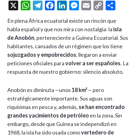
X
W
T
F
Li
M
E
C
C
h
el
ac
n
es
m
o
o
En plena África ecuatorial existe un rincón que
at
e
e
ke
se
ai
p
m
habla español y que nos mira con nostalgia: la
isla
s
gr
b
dI
n
l
y
p
de Anobón
, perteneciente a Guinea Ecuatorial. Sus
A
a
o
n
g
Li
ar
habitantes, cansados de un régimen que los tiene
p
m
o
er
n
ti
sojuzgados y empobrecidos
, llegaron a enviar
p
k
k
r
peticiones oficiales para
volver a ser españoles
. La
respuesta de nuestro gobierno: silencio absoluto.
Anobón es diminuta —unos
18 km²
— pero
estratégicamente importante. Sus aguas son
riquísimas en pesca y, además,
se han encontrado
grandes yacimientos de petróleo
en la zona. Sin
embargo, desde que Guinea se independizó en
1968, la isla ha sido usada como
vertedero de