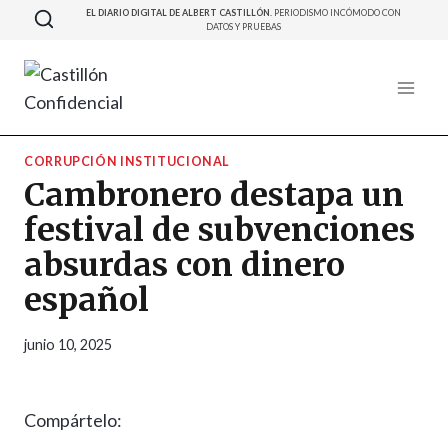
Saltar
EL DIARIO DIGITAL DE ALBERT CASTILLÓN.
PERIODISMO INCÓMODO CON
DATOS Y PRUEBAS
al
contenido
CORRUPCIÓN INSTITUCIONAL
Cambronero destapa un
festival de subvenciones
absurdas con dinero
español
junio 10, 2025
Compártelo: