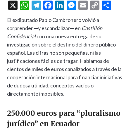
X
W
T
F
Li
M
E
C
C
h
el
ac
n
es
m
o
o
El exdiputado Pablo Cambronero volvió a
at
e
e
ke
se
ai
p
m
sorprender —y escandalizar— en
Castillón
s
gr
b
dI
n
l
y
p
Confidencial
con una nueva entrega de su
A
a
o
n
g
Li
ar
investigación sobre el destino del dinero público
p
m
o
er
n
ti
español. Las cifras no son pequeñas, ni las
p
k
k
r
justificaciones fáciles de tragar. Hablamos de
cientos de miles de euros canalizados a través de la
cooperación internacional para financiar iniciativas
de dudosa utilidad, conceptos vacíos o
directamente imposibles.
250.000 euros para “pluralismo
jurídico” en Ecuador