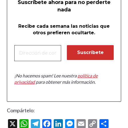
Suscríbete ahora para no perderte
nada
Recibe cada semana las noticias que
otros prefieren ocultarte.
¡No hacemos spam! Lee nuestra
política de
privacidad
para obtener más información.
Compártelo:
X
W
T
F
Li
M
E
C
C