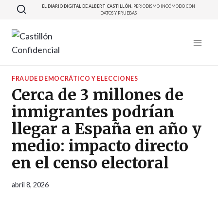
Saltar
EL DIARIO DIGITAL DE ALBERT CASTILLÓN.
PERIODISMO INCÓMODO CON
DATOS Y PRUEBAS
al
contenido
FRAUDE DEMOCRÁTICO Y ELECCIONES
Cerca de 3 millones de
inmigrantes podrían
llegar a España en año y
medio: impacto directo
en el censo electoral
abril 8, 2026