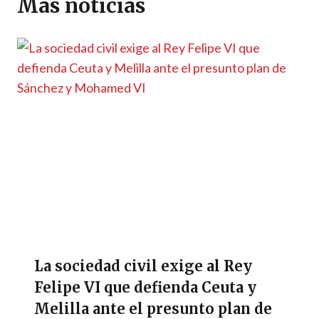
p
m
o
er
n
ti
Más noticias
p
k
k
r
La sociedad civil exige al Rey
Felipe VI que defienda Ceuta y
Melilla ante el presunto plan de