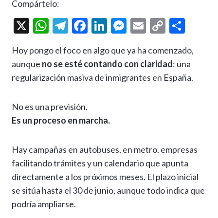
Compártelo:
X
W
T
F
Li
M
E
C
C
h
el
ac
n
es
m
o
o
Hoy pongo el foco en algo que ya ha comenzado,
at
e
e
ke
se
ai
p
m
aunque
no se esté contando con claridad
: una
s
gr
b
dI
n
l
y
p
regularización masiva de inmigrantes en España.
A
a
o
n
g
Li
ar
p
m
o
er
n
ti
No es una previsión.
p
k
k
r
Es un proceso en marcha.
Hay campañas en autobuses, en metro, empresas
facilitando trámites y un calendario que apunta
directamente a los próximos meses. El plazo inicial
se sitúa hasta el 30 de junio, aunque todo indica que
podría ampliarse.