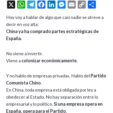
X
W
T
F
Li
M
E
C
C
h
el
ac
n
es
m
o
o
Hoy voy a hablar de algo que casi nadie se atreve a
at
e
e
ke
se
ai
p
m
decir en voz alta:
s
gr
b
dI
n
l
y
p
China ya ha comprado partes estratégicas de
A
a
o
n
g
Li
ar
España.
p
m
o
er
n
ti
p
k
k
r
No viene a invertir.
Viene a
colonizar económicamente
.
Y no hablo de empresas privadas. Hablo del
Partido
Comunista Chino
.
En China, toda empresa está obligada por ley a
obedecer al Estado. No hay separación entre lo
empresarial y lo político.
Si una empresa opera en
España, opera para el Partido.