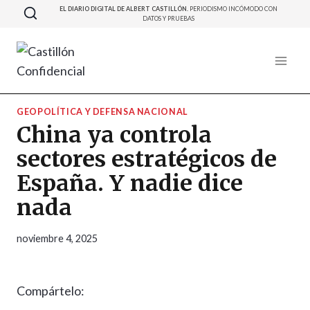
Saltar
EL DIARIO DIGITAL DE ALBERT CASTILLÓN.
PERIODISMO INCÓMODO CON
DATOS Y PRUEBAS
al
contenido
GEOPOLÍTICA Y DEFENSA NACIONAL
China ya controla
sectores estratégicos de
España. Y nadie dice
nada
noviembre 4, 2025
Compártelo: