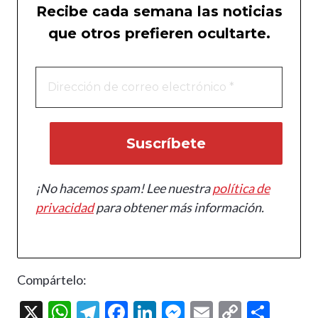
Recibe cada semana las noticias
que otros prefieren ocultarte.
¡No hacemos spam! Lee nuestra
política de
privacidad
para obtener más información.
Compártelo:
X
W
T
F
Li
M
E
C
C