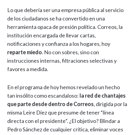
h
el
ac
n
es
m
o
o
Lo que debería ser una empresa pública al servicio
at
e
e
ke
se
ai
p
m
de los ciudadanos se ha convertido en una
s
gr
b
dI
n
l
y
p
herramienta opaca de presión política. Correos, la
A
a
o
n
g
Li
ar
institución encargada de llevar cartas,
p
m
o
er
n
ti
notificaciones y confianza a los hogares, hoy
p
k
k
r
reparte miedo
. No con sobres, sino con
instrucciones internas, filtraciones selectivas y
favores a medida.
En el programa de hoy hemos revelado un hecho
tan insólito como escandaloso:
la red de chantajes
que parte desde dentro de Correos
, dirigida por la
misma Leire Díez que presume de tener “línea
directa con el presidente”. ¿El objetivo? Blindar a
Pedro Sánchez de cualquier crítica, eliminar voces