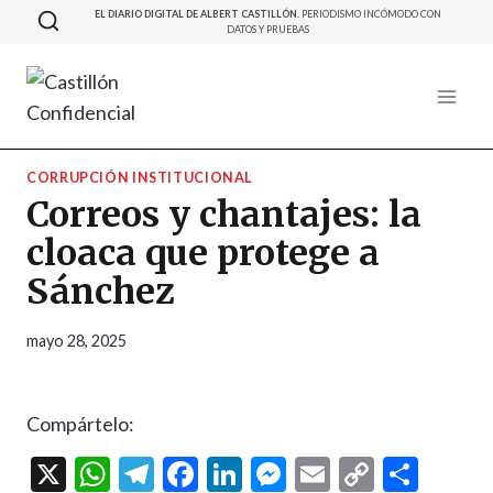
Saltar
EL DIARIO DIGITAL DE ALBERT CASTILLÓN.
PERIODISMO INCÓMODO CON
DATOS Y PRUEBAS
al
contenido
CORRUPCIÓN INSTITUCIONAL
Correos y chantajes: la
cloaca que protege a
Sánchez
mayo 28, 2025
Compártelo:
X
W
T
F
Li
M
E
C
C