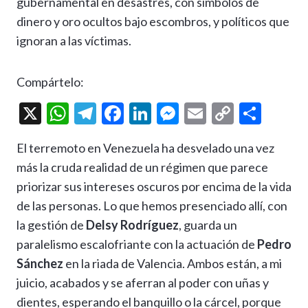
Compártelo:
X
W
T
F
Li
M
E
C
C
h
el
ac
n
es
m
o
o
El terremoto en Venezuela ha desvelado una vez
at
e
e
ke
se
ai
p
m
más la cruda realidad de un régimen que parece
s
gr
b
dI
n
l
y
p
priorizar sus intereses oscuros por encima de la vida
A
a
o
n
g
Li
ar
de las personas. Lo que hemos presenciado allí, con
p
m
o
er
n
ti
la gestión de
Delsy Rodríguez
, guarda un
p
k
k
r
paralelismo escalofriante con la actuación de
Pedro
Sánchez
en la riada de Valencia. Ambos están, a mi
juicio, acabados y se aferran al poder con uñas y
dientes, esperando el banquillo o la cárcel, porque