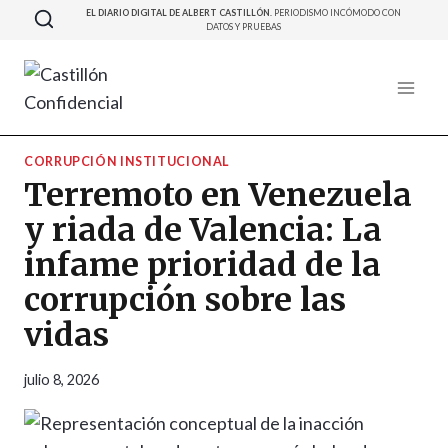
Saltar
EL DIARIO DIGITAL DE ALBERT CASTILLÓN.
PERIODISMO INCÓMODO CON
DATOS Y PRUEBAS
al
contenido
CORRUPCIÓN INSTITUCIONAL
Terremoto en Venezuela
y riada de Valencia: La
infame prioridad de la
corrupción sobre las
vidas
julio 8, 2026