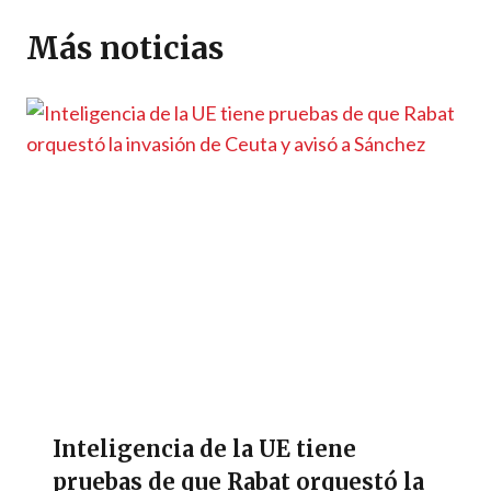
A
a
o
n
g
Li
ar
p
m
o
er
n
ti
Más noticias
p
k
k
r
Inteligencia de la UE tiene
pruebas de que Rabat orquestó la