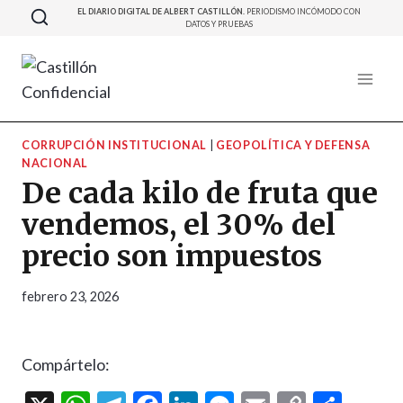
Saltar
EL DIARIO DIGITAL DE ALBERT CASTILLÓN.
PERIODISMO INCÓMODO CON
DATOS Y PRUEBAS
al
contenido
CORRUPCIÓN INSTITUCIONAL
|
GEOPOLÍTICA Y DEFENSA
NACIONAL
De cada kilo de fruta que
vendemos, el 30% del
precio son impuestos
febrero 23, 2026
Compártelo: