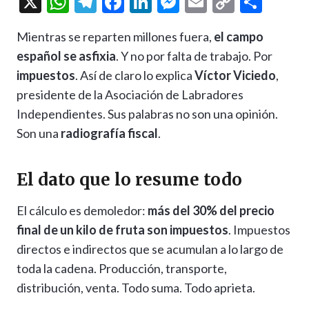
X
W
T
F
Li
M
E
C
C
h
el
ac
n
es
m
o
o
Mientras se reparten millones fuera,
el campo
at
e
e
ke
se
ai
p
m
español se asfixia
. Y no por falta de trabajo. Por
s
gr
b
dI
n
l
y
p
impuestos
. Así de claro lo explica
Víctor Viciedo
,
A
a
o
n
g
Li
ar
presidente de la Asociación de Labradores
p
m
o
er
n
ti
Independientes. Sus palabras no son una opinión.
p
k
k
r
Son una
radiografía fiscal
.
El dato que lo resume todo
El cálculo es demoledor:
más del 30% del precio
final de un kilo de fruta son impuestos
. Impuestos
directos e indirectos que se acumulan a lo largo de
toda la cadena. Producción, transporte,
distribución, venta. Todo suma. Todo aprieta.