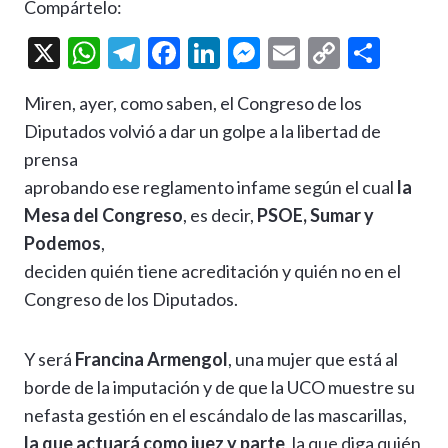
Compártelo:
X
W
T
F
Li
M
E
C
C
h
el
ac
n
es
m
o
o
Miren, ayer, como saben, el Congreso de los
at
e
e
ke
se
ai
p
m
Diputados volvió a dar un golpe a la libertad de
s
gr
b
dI
n
l
y
p
prensa
A
a
o
n
g
Li
ar
aprobando ese reglamento infame según el cual
la
p
m
o
er
n
ti
Mesa del Congreso
, es decir,
PSOE, Sumar y
p
k
k
r
Podemos
,
deciden quién tiene acreditación y quién no en el
Congreso de los Diputados.
Y será
Francina Armengol
, una mujer que está al
borde de la imputación y de que la UCO muestre su
nefasta gestión en el escándalo de las mascarillas,
la que actuará como juez y parte
, la que diga quién