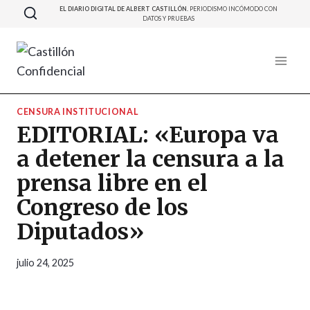
Saltar
EL DIARIO DIGITAL DE ALBERT CASTILLÓN.
PERIODISMO INCÓMODO CON
DATOS Y PRUEBAS
al
contenido
CENSURA INSTITUCIONAL
EDITORIAL: «Europa va
a detener la censura a la
prensa libre en el
Congreso de los
Diputados»
julio 24, 2025