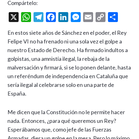
Compártelo:
X
W
T
F
Li
M
E
C
C
h
el
ac
n
es
m
o
o
En estos siete años de Sánchez en el poder, el Rey
at
e
e
ke
se
ai
p
m
Felipe VI no ha frenado ni una sola vez el golpe a
s
gr
b
dI
n
l
y
p
nuestro Estado de Derecho. Ha firmado indultos a
A
a
o
n
g
Li
ar
golpistas, una amnistía ilegal, la rebaja de la
p
m
o
er
n
ti
malversación y firmará, si se lo ponen delante, hasta
p
k
k
r
un referéndum de independencia en Cataluña que
sería ilegal al celebrarse solo en una parte de
España.
Me dicen que la Constitución no le permite hacer
nada. Entonces, ¿para qué queremos un Rey?
Esperábamos que, como jefe de las Fuerzas
Armadas, diera un golpe en la mesa. Pero lo máximo