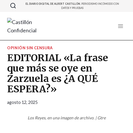
Saltar
EL DIARIO DIGITAL DE ALBERT CASTILLÓN.
PERIODISMO INCÓMODO CON
DATOS Y PRUEBAS
al
contenido
OPINIÓN SIN CENSURA
EDITORIAL «La frase
que más se oye en
Zarzuela es ¿A QUÉ
ESPERA?»
agosto 12, 2025
Los Reyes, en una imagen de archivo. | Gtre