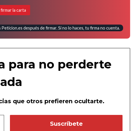
 firmar la carta
Peticion.es después de firmar. Si no lo haces, tu firma no cuenta.
a para no perderte
ada
ias que otros prefieren ocultarte.