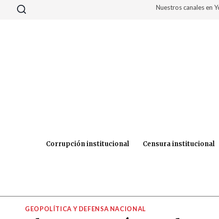
Saltar
Nuestros canales en 
al
contenido
Corrupción institucional
Censura institucional
GEOPOLÍTICA Y DEFENSA NACIONAL