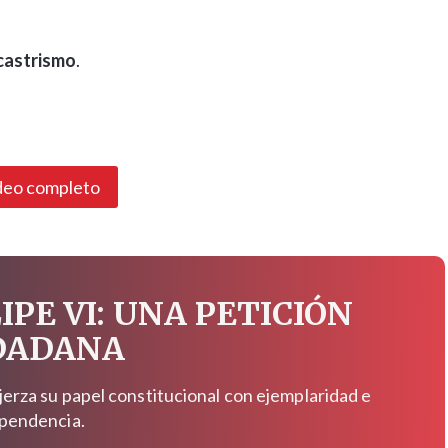
 castrismo
.
deo completo
IPE VI: UNA PETICIÓN
DADANA
jerza su papel constitucional con ejemplaridad e
pendencia.