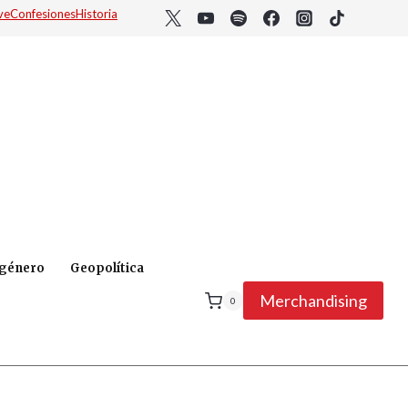
ve
Confesiones
Historia
 género
Geopolítica
Merchandising
0