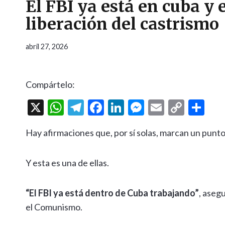
El FBI ya está en cuba y 
liberación del castrismo
abril 27, 2026
Compártelo:
X
W
T
F
Li
M
E
C
C
h
el
ac
n
es
m
o
o
Hay afirmaciones que, por sí solas, marcan un punto 
at
e
e
ke
se
ai
p
m
s
gr
b
dI
n
l
y
p
Y esta es una de ellas.
A
a
o
n
g
Li
ar
p
m
o
er
n
ti
“El FBI ya está dentro de Cuba trabajando”
, aseg
p
k
k
r
el Comunismo.