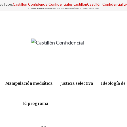
YouTube:
Castillón Confidencial
Confidenciales castillón
Castillón Confidencial Li
EL DIARIO DIGITAL DE ALBERT CASTILLÓN.
PERIODISMO INCÓMODO CON DATOS Y PRUEBAS
Manipulación mediática
Justicia selectiva
Ideología de
El programa