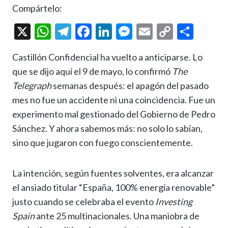
Compártelo:
X
W
T
F
Li
M
E
C
C
h
el
ac
n
es
m
o
o
Castillón Confidencial ha vuelto a anticiparse. Lo
at
e
e
ke
se
ai
p
m
que se dijo aquí el 9 de mayo, lo confirmó
The
s
gr
b
dI
n
l
y
p
Telegraph
semanas después: el apagón del pasado
A
a
o
n
g
Li
ar
mes no fue un accidente ni una coincidencia. Fue un
p
m
o
er
n
ti
experimento mal gestionado del Gobierno de Pedro
p
k
k
r
Sánchez. Y ahora sabemos más: no solo lo sabían,
sino que jugaron con fuego conscientemente.
La intención, según fuentes solventes, era alcanzar
el ansiado titular “España, 100% energía renovable”
justo cuando se celebraba el evento
Investing
Spain
ante 25 multinacionales. Una maniobra de