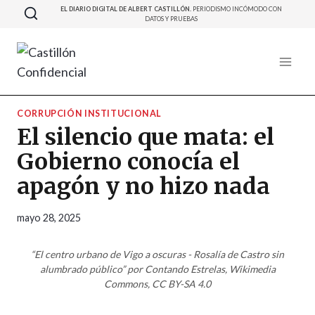
Saltar
EL DIARIO DIGITAL DE ALBERT CASTILLÓN.
PERIODISMO INCÓMODO CON
DATOS Y PRUEBAS
al
contenido
CORRUPCIÓN INSTITUCIONAL
El silencio que mata: el
Gobierno conocía el
apagón y no hizo nada
mayo 28, 2025
“El centro urbano de Vigo a oscuras - Rosalía de Castro sin
alumbrado público” por Contando Estrelas, Wikimedia
Commons, CC BY-SA 4.0