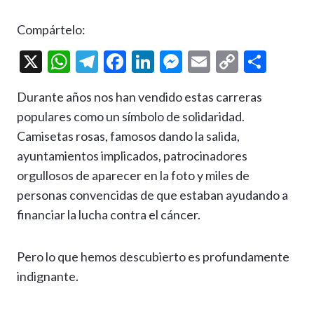
Compártelo:
X
W
T
F
Li
M
E
C
C
h
el
ac
n
es
m
o
o
Durante años nos han vendido estas carreras
at
e
e
ke
se
ai
p
m
populares como un símbolo de solidaridad.
s
gr
b
dI
n
l
y
p
Camisetas rosas, famosos dando la salida,
A
a
o
n
g
Li
ar
ayuntamientos implicados, patrocinadores
p
m
o
er
n
ti
orgullosos de aparecer en la foto y miles de
p
k
k
r
personas convencidas de que estaban ayudando a
financiar la lucha contra el cáncer.
Pero lo que hemos descubierto es profundamente
indignante.