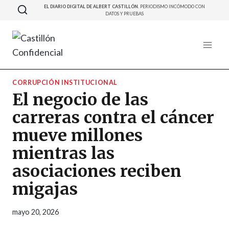
Saltar
EL DIARIO DIGITAL DE ALBERT CASTILLÓN.
PERIODISMO INCÓMODO CON
DATOS Y PRUEBAS
al
contenido
CORRUPCIÓN INSTITUCIONAL
El negocio de las
carreras contra el cáncer
mueve millones
mientras las
asociaciones reciben
migajas
mayo 20, 2026