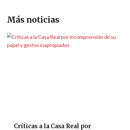
k
I
n
l
y
m
n
g
L
p
Más noticias
e
i
a
r
n
r
k
t
i
r
Críticas a la Casa Real por