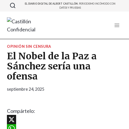
Saltar
EL DIARIO DIGITAL DE ALBERT CASTILLÓN.
PERIODISMO INCÓMODO CON
DATOS Y PRUEBAS
al
contenido
OPINIÓN SIN CENSURA
El Nobel de la Paz a
Sánchez sería una
ofensa
septiembre 24, 2025
Compártelo:
X