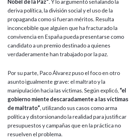
Nobel de la Paz”
. Y lo argumentó señalando la
i
deriva política, la división social y el uso de la
propaganda como si fueran méritos. Resulta
r
inconcebible que alguien que ha fracturado la
convivencia en España pueda presentarse como
candidato a un premio destinado a quienes
verdaderamente han trabajado por la paz.
Por su parte, Paco Álvarez puso el foco en otro
asunto igualmente grave: el maltrato y la
manipulación hacia las víctimas. Según explicó,
“el
gobierno miente descaradamente a las víctimas
de maltrato”
, utilizando sus casos como arma
política y distorsionando la realidad para justificar
presupuestos y campañas que en la práctica no
resuelven el problema.