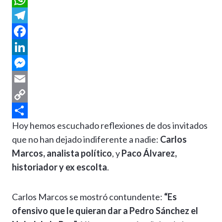
W
h
T
a
e
F
t
l
a
L
s
e
c
i
M
A
g
e
n
e
E
p
r
b
k
s
m
C
Hoy hemos escuchado reflexiones de dos invitados
p
a
o
e
s
a
o
C
que no han dejado indiferente a nadie:
Carlos
m
o
d
e
i
p
o
Marcos, analista político
, y
Paco Álvarez,
k
I
n
l
y
m
historiador y ex escolta
.
n
g
L
p
e
i
a
Carlos Marcos se mostró contundente:
“Es
r
n
r
ofensivo que le quieran dar a Pedro Sánchez el
k
t