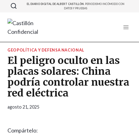
Saltar
EL DIARIO DIGITAL DE ALBERT CASTILLÓN.
PERIODISMO INCÓMODO CON
DATOS Y PRUEBAS
al
contenido
GEOPOLÍTICA Y DEFENSA NACIONAL
El peligro oculto en las
placas solares: China
podría controlar nuestra
red eléctrica
agosto 21, 2025
Compártelo: