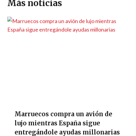
p
m
o
er
n
ti
Más noticias
p
k
k
r
Marruecos compra un avión de
lujo mientras España sigue
entregándole ayudas millonarias