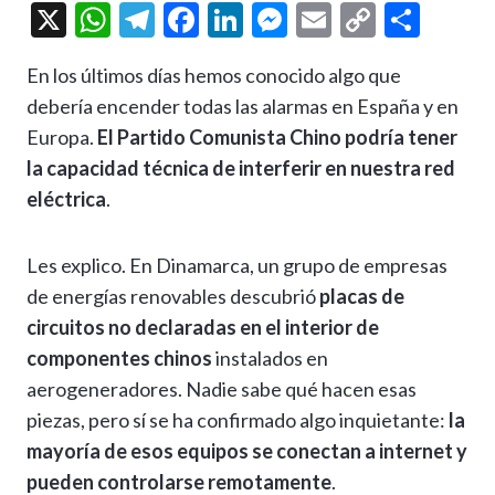
X
W
T
F
Li
M
E
C
C
h
el
ac
n
es
m
o
o
En los últimos días hemos conocido algo que
at
e
e
ke
se
ai
p
m
debería encender todas las alarmas en España y en
s
gr
b
dI
n
l
y
p
Europa.
El Partido Comunista Chino podría tener
A
a
o
n
g
Li
ar
la capacidad técnica de interferir en nuestra red
p
m
o
er
n
ti
eléctrica
.
p
k
k
r
Les explico. En Dinamarca, un grupo de empresas
de energías renovables descubrió
placas de
circuitos no declaradas en el interior de
componentes chinos
instalados en
aerogeneradores. Nadie sabe qué hacen esas
piezas, pero sí se ha confirmado algo inquietante:
la
mayoría de esos equipos se conectan a internet y
pueden controlarse remotamente
.