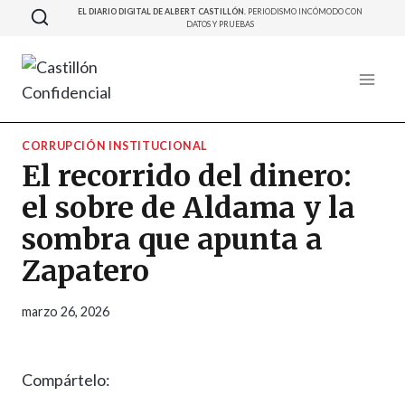
Saltar
EL DIARIO DIGITAL DE ALBERT CASTILLÓN.
PERIODISMO INCÓMODO CON
DATOS Y PRUEBAS
al
contenido
CORRUPCIÓN INSTITUCIONAL
El recorrido del dinero:
el sobre de Aldama y la
sombra que apunta a
Zapatero
marzo 26, 2026
Compártelo: