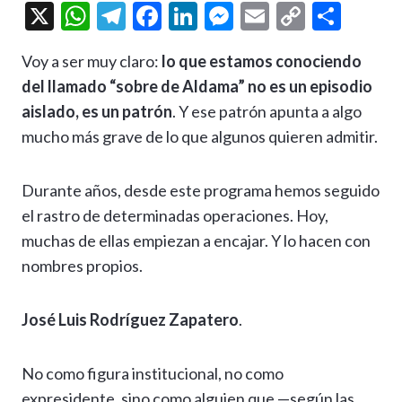
X
W
T
F
Li
M
E
C
C
h
el
ac
n
es
m
o
o
Voy a ser muy claro:
lo que estamos conociendo
at
e
e
ke
se
ai
p
m
del llamado “sobre de Aldama” no es un episodio
s
gr
b
dI
n
l
y
p
aislado, es un patrón
. Y ese patrón apunta a algo
A
a
o
n
g
Li
ar
mucho más grave de lo que algunos quieren admitir.
p
m
o
er
n
ti
p
k
k
r
Durante años, desde este programa hemos seguido
el rastro de determinadas operaciones. Hoy,
muchas de ellas empiezan a encajar. Y lo hacen con
nombres propios.
José Luis Rodríguez Zapatero
.
No como figura institucional, no como
expresidente, sino como alguien que —según las