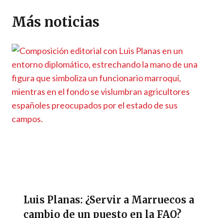
A
a
o
n
g
Li
ar
p
m
o
er
n
ti
Más noticias
p
k
k
r
Luis Planas: ¿Servir a Marruecos a
cambio de un puesto en la FAO?