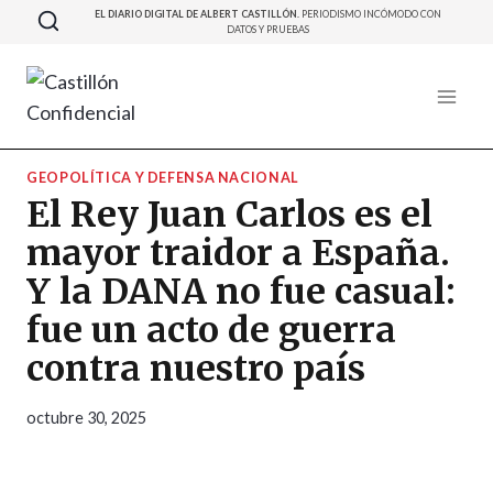
Saltar
EL DIARIO DIGITAL DE ALBERT CASTILLÓN.
PERIODISMO INCÓMODO CON
DATOS Y PRUEBAS
al
contenido
GEOPOLÍTICA Y DEFENSA NACIONAL
El Rey Juan Carlos es el
mayor traidor a España.
Y la DANA no fue casual:
fue un acto de guerra
contra nuestro país
octubre 30, 2025