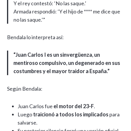
Y el rey contestó: ‘No las saque.’
Armada respondió: ‘Y el hijo de **** me dice que
no las saque.’”
Bendala lo interpreta así:
“Juan Carlos I es un sinvergüenza, un
mentiroso compulsivo, un degenerado en sus
costumbres y el mayor traidor a España.”
Según Bendala:
Juan Carlos fue
el motor del 23-F
.
Luego
traicionó a todos los implicados
para
salvarse.
Su posterior silencio forzó una versión oficial