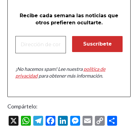
Recibe cada semana las noticias que
otros prefieren ocultarte.
¡No hacemos spam! Lee nuestra
política de
privacidad
para obtener más información.
Compártelo:
X
W
T
F
Li
M
E
C
C
h
el
ac
n
es
m
o
o