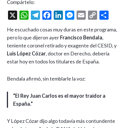
Compártelo:
X
W
T
F
Li
M
E
C
C
h
el
ac
n
es
m
o
o
He escuchado cosas muy duras en este programa,
at
e
e
ke
se
ai
p
m
pero lo que dijeron ayer
Francisco Bendala
,
s
gr
b
dI
n
l
y
p
teniente coronel retirado y exagente del CESID, y
A
a
o
n
g
Li
ar
Luis López Cózar
, doctor en Derecho, debería
p
m
o
er
n
ti
estar hoy en todos los titulares de España.
p
k
k
r
Bendala afirmó, sin temblarle la voz:
“El Rey Juan Carlos es el mayor traidor a
España.”
Y López Cózar dijo algo todavía más contundente