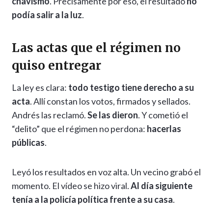
chavismo
. Precisamente por eso, el resultado
no
podía salir a la luz
.
Las actas que el régimen no
quiso entregar
La ley es clara:
todo testigo tiene derecho a su
acta
. Allí constan los votos, firmados y sellados.
Andrés las reclamó.
Se las dieron
. Y cometió el
“delito” que el régimen no perdona:
hacerlas
públicas
.
Leyó los resultados en voz alta. Un vecino grabó el
momento. El vídeo se hizo viral.
Al día siguiente
tenía a la policía política frente a su casa
.