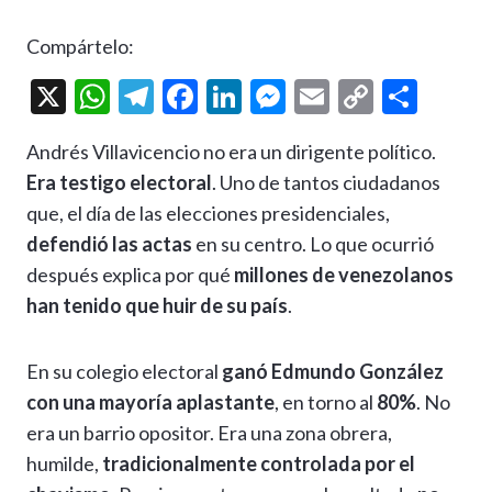
Compártelo:
X
W
T
F
Li
M
E
C
C
h
el
ac
n
es
m
o
o
Andrés Villavicencio no era un dirigente político.
at
e
e
ke
se
ai
p
m
Era testigo electoral
. Uno de tantos ciudadanos
s
gr
b
dI
n
l
y
p
que, el día de las elecciones presidenciales,
A
a
o
n
g
Li
ar
defendió las actas
en su centro. Lo que ocurrió
p
m
o
er
n
ti
después explica por qué
millones de venezolanos
p
k
k
r
han tenido que huir de su país
.
En su colegio electoral
ganó Edmundo González
con una mayoría aplastante
, en torno al
80%
. No
era un barrio opositor. Era una zona obrera,
humilde,
tradicionalmente controlada por el