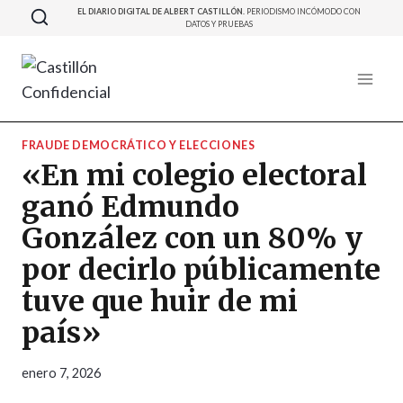
Saltar
EL DIARIO DIGITAL DE ALBERT CASTILLÓN.
PERIODISMO INCÓMODO CON
DATOS Y PRUEBAS
al
contenido
FRAUDE DEMOCRÁTICO Y ELECCIONES
«En mi colegio electoral
ganó Edmundo
González con un 80% y
por decirlo públicamente
tuve que huir de mi
país»
enero 7, 2026