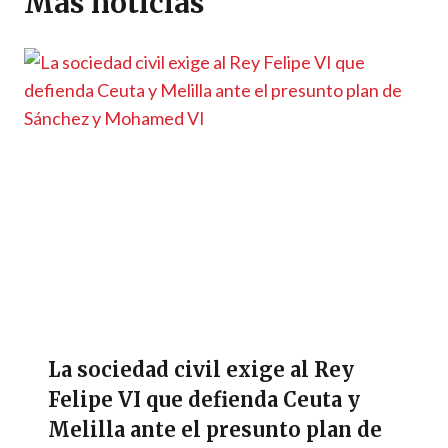
Más noticias
p
k
k
r
La sociedad civil exige al Rey
Felipe VI que defienda Ceuta y
Melilla ante el presunto plan de