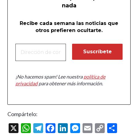
nada
Recibe cada semana las noticias que
otros prefieren ocultarte.
¡No hacemos spam! Lee nuestra
política de
privacidad
para obtener más información.
Compártelo:
X
W
T
F
Li
M
E
C
C
h
el
ac
n
es
m
o
o