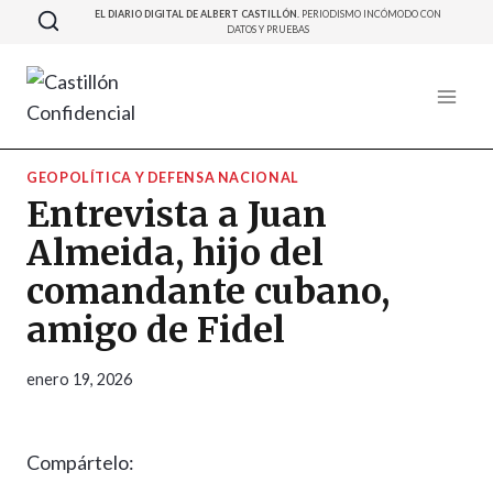
Saltar
EL DIARIO DIGITAL DE ALBERT CASTILLÓN.
PERIODISMO INCÓMODO CON
DATOS Y PRUEBAS
al
contenido
GEOPOLÍTICA Y DEFENSA NACIONAL
Entrevista a Juan
Almeida, hijo del
comandante cubano,
amigo de Fidel
enero 19, 2026
Compártelo: