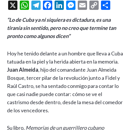
X
W
T
F
Li
M
E
C
C
h
el
ac
n
es
m
o
o
“Lo de Cuba ya ni siquiera es dictadura, es una
at
e
e
ke
se
ai
p
m
tiranía sin sentido, pero no creo que termine tan
s
gr
b
dI
n
l
y
p
pronto como algunos dicen”
A
a
o
n
g
Li
ar
p
m
o
er
n
ti
Hoy he tenido delante a un hombre que lleva a Cuba
p
k
k
r
tatuada en la piel y la herida abierta en la memoria.
Juan Almeida
, hijo del comandante Juan Almeida
Bosque, tercer pilar de la revolución junto a Fidel y
Raúl Castro, se ha sentado conmigo para contar lo
que casi nadie puede contar: cómo se ve el
castrismo desde dentro, desde la mesa del comedor
de los vencedores.
Su libro,
Memorias de un guerrillero cubano