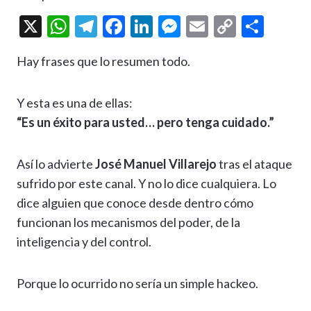
X
W
T
F
Li
M
E
C
C
h
el
ac
n
es
m
o
o
Hay frases que lo resumen todo.
at
e
e
ke
se
ai
p
m
s
gr
b
dI
n
l
y
p
Y esta es una de ellas:
A
a
o
n
g
Li
ar
“Es un éxito para usted… pero tenga cuidado.”
p
m
o
er
n
ti
p
k
k
r
Así lo advierte
José Manuel Villarejo
tras el ataque
sufrido por este canal. Y no lo dice cualquiera. Lo
dice alguien que conoce desde dentro cómo
funcionan los mecanismos del poder, de la
inteligencia y del control.
Porque lo ocurrido no sería un simple hackeo.