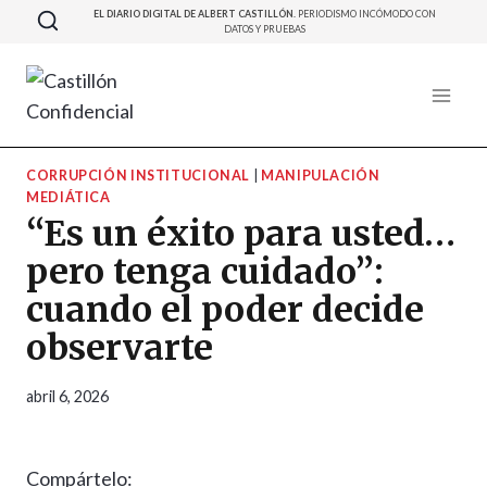
Saltar
EL DIARIO DIGITAL DE ALBERT CASTILLÓN.
PERIODISMO INCÓMODO CON
DATOS Y PRUEBAS
al
contenido
CORRUPCIÓN INSTITUCIONAL
|
MANIPULACIÓN
MEDIÁTICA
“Es un éxito para usted…
pero tenga cuidado”:
cuando el poder decide
observarte
abril 6, 2026
Compártelo: