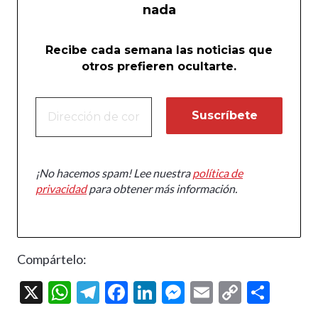
nada
Recibe cada semana las noticias que
otros prefieren ocultarte.
¡No hacemos spam! Lee nuestra
política de
privacidad
para obtener más información.
Compártelo:
X
W
T
F
Li
M
E
C
C
h
el
ac
n
es
m
o
o