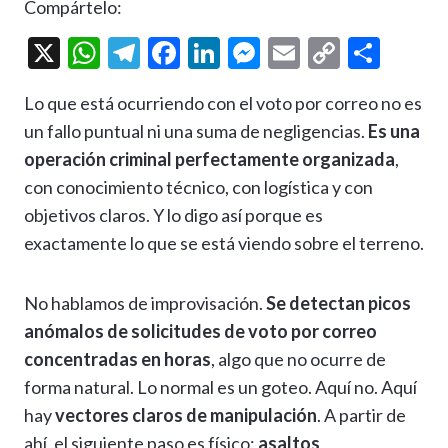
Compártelo:
X
W
T
F
Li
M
E
C
C
h
el
ac
n
es
m
o
o
Lo que está ocurriendo con el voto por correo no es
at
e
e
ke
se
ai
p
m
un fallo puntual ni una suma de negligencias.
Es una
s
gr
b
dI
n
l
y
p
operación criminal perfectamente organizada
,
A
a
o
n
g
Li
ar
con conocimiento técnico, con logística y con
p
m
o
er
n
ti
objetivos claros. Y lo digo así porque es
p
k
k
r
exactamente lo que se está viendo sobre el terreno.
No hablamos de improvisación.
Se detectan picos
anómalos de solicitudes de voto por correo
concentradas en horas
, algo que no ocurre de
forma natural. Lo normal es un goteo. Aquí no. Aquí
hay
vectores claros de manipulación
. A partir de
ahí, el siguiente paso es físico:
asaltos