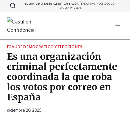
Saltar
EL DIARIO DIGITAL DE ALBERT CASTILLÓN.
PERIODISMO INCÓMODO CON
DATOS Y PRUEBAS
al
contenido
FRAUDE DEMOCRÁTICO Y ELECCIONES
Es una organización
criminal perfectamente
coordinada la que roba
los votos por correo en
España
diciembre 20, 2025