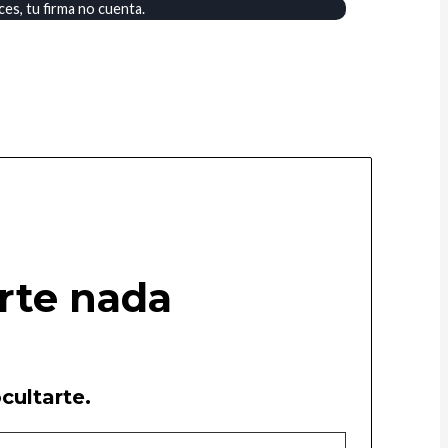
es, tu firma no cuenta.
rte nada
cultarte.