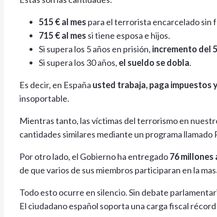
515 € al mes
para el terrorista encarcelado sin f
715 € al mes
si tiene esposa e hijos.
Si supera los 5 años en prisión,
incremento del
Si supera los 30 años,
el sueldo se dobla
.
Es decir, en España
usted trabaja, paga impuestos y
insoportable.
Mientras tanto, las víctimas del terrorismo en nuestr
cantidades similares mediante un programa llamado P
Por otro lado, el Gobierno ha entregado
76 millones 
de que varios de sus miembros participaran en la mas
Todo esto ocurre en silencio. Sin debate parlamentario
El ciudadano español soporta una carga fiscal récord