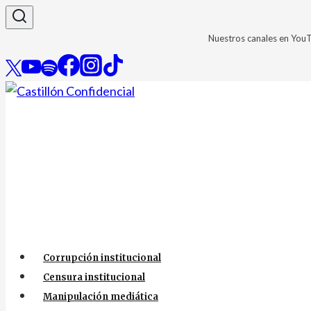
Saltar
al
Nuestros canales en You
contenido
Corrupción institucional
Censura institucional
Manipulación mediática