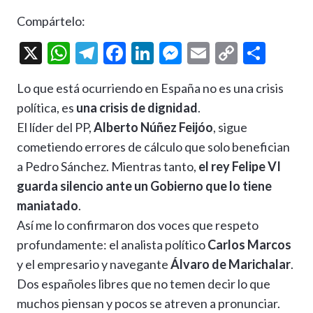
Compártelo:
X
W
T
F
Li
M
E
C
C
h
el
ac
n
es
m
o
o
Lo que está ocurriendo en España no es una crisis
at
e
e
ke
se
ai
p
m
política, es
una crisis de dignidad
.
s
gr
b
dI
n
l
y
p
El líder del PP,
Alberto Núñez Feijóo
, sigue
A
a
o
n
g
Li
ar
cometiendo errores de cálculo que solo benefician
p
m
o
er
n
ti
a Pedro Sánchez. Mientras tanto,
el rey Felipe VI
p
k
k
r
guarda silencio ante un Gobierno que lo tiene
maniatado
.
Así me lo confirmaron dos voces que respeto
profundamente: el analista político
Carlos Marcos
y el empresario y navegante
Álvaro de Marichalar
.
Dos españoles libres que no temen decir lo que
muchos piensan y pocos se atreven a pronunciar.