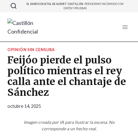
Saltar
EL DIARIO DIGITAL DE ALBERT CASTILLÓN.
PERIODISMO INCÓMODO CON
DATOS Y PRUEBAS
al
contenido
OPINIÓN SIN CENSURA
Feijóo pierde el pulso
político mientras el rey
calla ante el chantaje de
Sánchez
octubre 14, 2025
Imagen creada por IA para ilustrar la escena. No
corresponde a un hecho real.