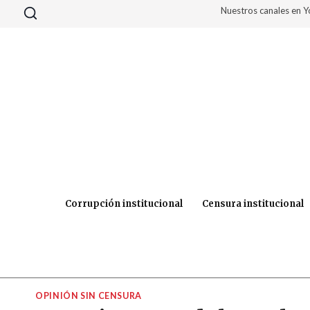
Saltar
Nuestros canales en 
al
contenido
Corrupción institucional
Censura institucional
OPINIÓN SIN CENSURA