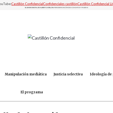
YouTube:
Castillón Confidencial
Confidenciales castillón
Castillón Confidencial Li
EL DIARIO DIGITAL DE ALBERT CASTILLÓN.
PERIODISMO INCÓMODO CON DATOS Y PRUEBAS
Manipulación mediática
Justicia selectiva
Ideología de
El programa