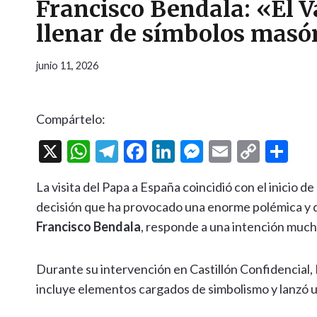
Francisco Bendala: «El Va
llenar de símbolos masó
junio 11, 2026
Compártelo:
X
W
T
F
Li
M
E
C
C
h
el
ac
n
es
m
o
o
La visita del Papa a España coincidió con el inicio de
at
e
e
ke
se
ai
p
m
decisión que ha provocado una enorme polémica y qu
s
gr
b
dI
n
l
y
p
Francisco Bendala
, responde a una intención muc
A
a
o
n
g
Li
ar
p
m
o
er
n
ti
Durante su intervención en Castillón Confidencial,
p
k
k
r
incluye elementos cargados de simbolismo y lanzó