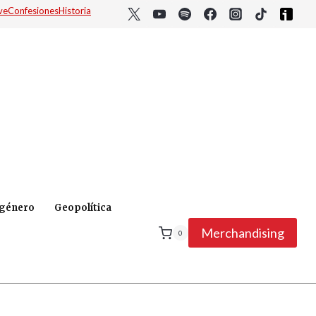
ve
Confesiones
Historia
 género
Geopolítica
Merchandising
0