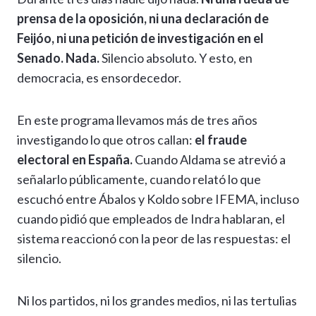
at
e
e
ke
se
ai
p
m
prensa de la oposición, ni una declaración de
s
gr
b
dI
n
l
y
p
Feijóo, ni una petición de investigación en el
A
a
o
n
g
Li
ar
Senado. Nada.
Silencio absoluto. Y esto, en
p
m
o
er
n
ti
democracia, es ensordecedor.
p
k
k
r
En este programa llevamos más de tres años
investigando lo que otros callan:
el fraude
electoral en España.
Cuando Aldama se atrevió a
señalarlo públicamente, cuando relató lo que
escuchó entre Ábalos y Koldo sobre IFEMA, incluso
cuando pidió que empleados de Indra hablaran, el
sistema reaccionó con la peor de las respuestas: el
silencio.
Ni los partidos, ni los grandes medios, ni las tertulias