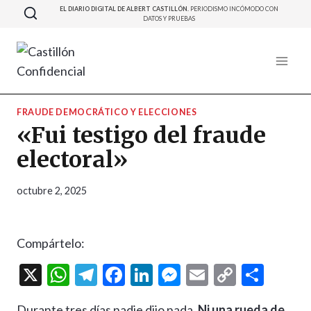
Saltar
EL DIARIO DIGITAL DE ALBERT CASTILLÓN.
PERIODISMO INCÓMODO CON
DATOS Y PRUEBAS
al
contenido
FRAUDE DEMOCRÁTICO Y ELECCIONES
«Fui testigo del fraude
electoral»
octubre 2, 2025
Compártelo:
X
W
T
F
Li
M
E
C
C
h
el
ac
n
es
m
o
o
Durante tres días nadie dijo nada.
Ni una rueda de