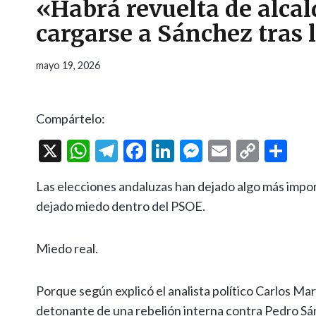
«Habrá revuelta de alcal
cargarse a Sánchez tras 
mayo 19, 2026
Compártelo:
X
W
T
F
Li
M
E
C
C
h
el
ac
n
es
m
o
o
Las elecciones andaluzas han dejado algo más impo
at
e
e
ke
se
ai
p
m
dejado miedo dentro del PSOE.
s
gr
b
dI
n
l
y
p
A
a
o
n
g
Li
ar
Miedo real.
p
m
o
er
n
ti
p
k
k
r
Porque según explicó el analista político Carlos Mar
detonante de una rebelión interna contra Pedro Sán