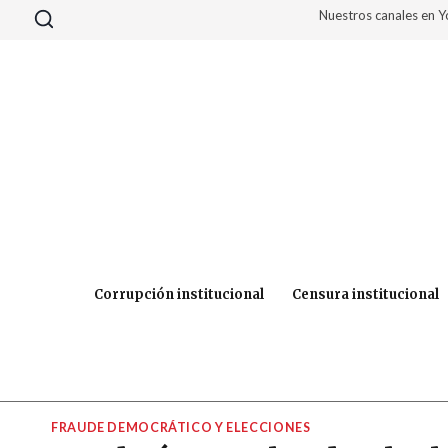
Saltar
Nuestros canales en 
al
contenido
Corrupción institucional
Censura institucional
FRAUDE DEMOCRÁTICO Y ELECCIONES