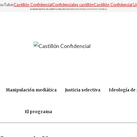
YouTube:
Castillón Confidencial
Confidenciales castillón
Castillón Confidencial Li
EL DIARIO DIGITAL DE ALBERT CASTILLÓN.
PERIODISMO INCÓMODO CON DATOS Y PRUEBAS
Manipulación mediática
Justicia selectiva
Ideología de
El programa