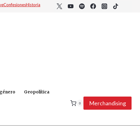
ve
Confesiones
Historia
 género
Geopolítica
Merchandising
0