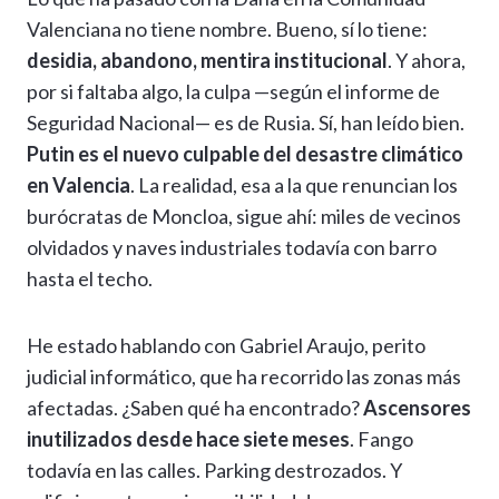
at
e
e
ke
se
ai
p
m
Valenciana no tiene nombre. Bueno, sí lo tiene:
s
gr
b
dI
n
l
y
p
desidia, abandono, mentira institucional
. Y ahora,
A
a
o
n
g
Li
ar
por si faltaba algo, la culpa —según el informe de
p
m
o
er
n
ti
Seguridad Nacional— es de Rusia. Sí, han leído bien.
p
k
k
r
Putin es el nuevo culpable del desastre climático
en Valencia
. La realidad, esa a la que renuncian los
burócratas de Moncloa, sigue ahí: miles de vecinos
olvidados y naves industriales todavía con barro
hasta el techo.
He estado hablando con Gabriel Araujo, perito
judicial informático, que ha recorrido las zonas más
afectadas. ¿Saben qué ha encontrado?
Ascensores
inutilizados desde hace siete meses
. Fango
todavía en las calles. Parking destrozados. Y