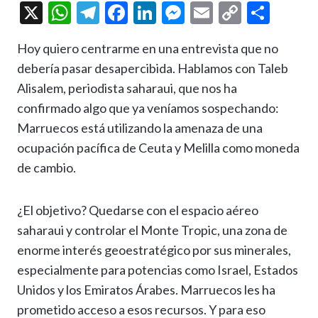
X
W
T
F
Li
M
E
C
C
h
el
ac
n
es
m
o
o
Hoy quiero centrarme en una entrevista que no
at
e
e
ke
se
ai
p
m
debería pasar desapercibida. Hablamos con Taleb
s
gr
b
dI
n
l
y
p
Alisalem, periodista saharaui, que nos ha
A
a
o
n
g
Li
ar
confirmado algo que ya veníamos sospechando:
p
m
o
er
n
ti
Marruecos está utilizando la amenaza de una
p
k
k
r
ocupación pacífica de Ceuta y Melilla como moneda
de cambio.
¿El objetivo? Quedarse con el espacio aéreo
saharaui y controlar el Monte Tropic, una zona de
enorme interés geoestratégico por sus minerales,
especialmente para potencias como Israel, Estados
Unidos y los Emiratos Árabes. Marruecos les ha
prometido acceso a esos recursos. Y para eso