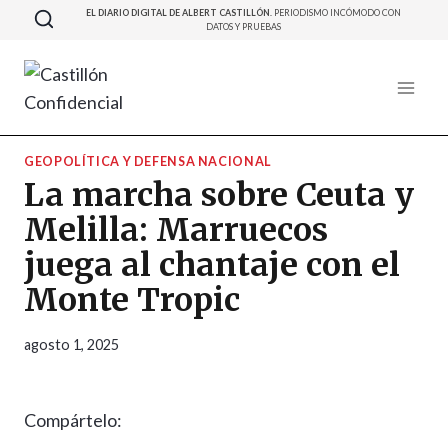
Saltar
EL DIARIO DIGITAL DE ALBERT CASTILLÓN.
PERIODISMO INCÓMODO CON
DATOS Y PRUEBAS
al
contenido
GEOPOLÍTICA Y DEFENSA NACIONAL
La marcha sobre Ceuta y
Melilla: Marruecos
juega al chantaje con el
Monte Tropic
agosto 1, 2025
Compártelo: