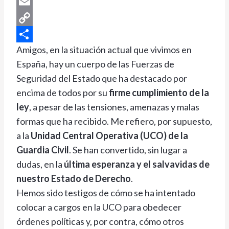
Messenger
Email
Copy
Amigos, en la situación actual que vivimos en
Link
Compartir
España, hay un cuerpo de las Fuerzas de
Seguridad del Estado que ha destacado por
encima de todos por su
firme cumplimiento de la
ley
, a pesar de las tensiones, amenazas y malas
formas que ha recibido. Me refiero, por supuesto,
a la
Unidad Central Operativa (UCO) de la
Guardia Civil
. Se han convertido, sin lugar a
dudas, en la
última esperanza y el salvavidas de
nuestro Estado de Derecho
.
Hemos sido testigos de cómo se ha intentado
colocar a cargos en la UCO para obedecer
órdenes políticas y, por contra, cómo otros