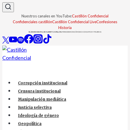
Saltar
al
Nuestros canales en YouTube:
Castillón Confidencial
contenido
Confidenciales castillón
Castillón Confidencial Live
Confesiones
Historia
EL DIARIO DIGITAL DE ALBERT CASTILLÓN.
PERIODISMO INCÓMODO CON DATOS Y PRUEBAS
Corrupción institucional
Censura institucional
Manipulación mediática
Justicia selectiva
Ideología de género
Geopolítica