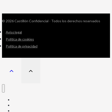
© 2026 Castillón Confidencial - Todos los derechos reservados
Aviso legal
Política de cookies
Política de privacidad
Corrupción institucional
Manipulación mediática
Geopolítica y defensa nacional