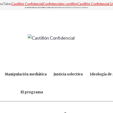
YouTube:
Castillón Confidencial
Confidenciales castillón
Castillón Confidencial Li
EL DIARIO DIGITAL DE ALBERT CASTILLÓN.
PERIODISMO INCÓMODO CON DATOS Y PRUEBAS
Manipulación mediática
Justicia selectiva
Ideología de
El programa