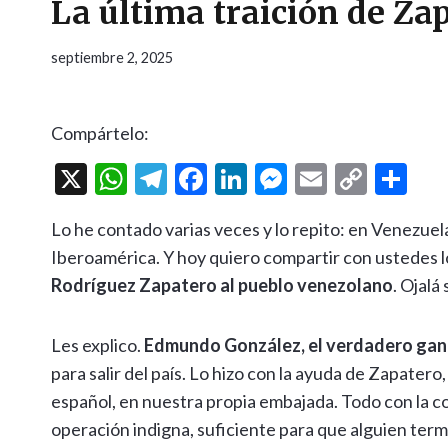
La última traición de Za
septiembre 2, 2025
Compártelo:
X
W
T
F
Li
M
E
C
C
h
el
ac
n
es
m
o
o
Lo he contado varias veces y lo repito: en Venezuela 
at
e
e
ke
se
ai
p
m
Iberoamérica. Y hoy quiero compartir con ustedes 
s
gr
b
dI
n
l
y
p
Rodríguez Zapatero al pueblo venezolano
. Ojalá
A
a
o
n
g
Li
ar
p
m
o
er
n
ti
Les explico.
Edmundo González, el verdadero gana
p
k
k
r
para salir del país. Lo hizo con la ayuda de Zapatero
español, en nuestra propia embajada. Todo con la 
operación indigna, suficiente para que alguien ter