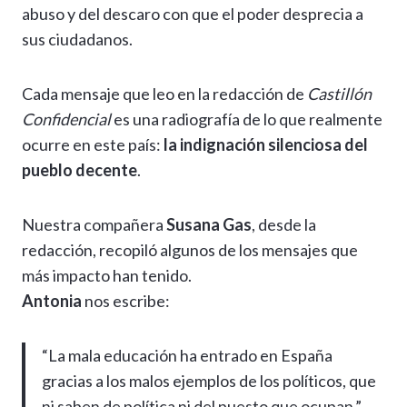
e
i
a
abuso y del descaro con que el poder desprecia a
r
n
r
sus ciudadanos.
k
t
i
Cada mensaje que leo en la redacción de
Castillón
Confidencial
es una radiografía de lo que realmente
r
ocurre en este país:
la indignación silenciosa del
pueblo decente
.
Nuestra compañera
Susana Gas
, desde la
redacción, recopiló algunos de los mensajes que
más impacto han tenido.
Antonia
nos escribe:
“La mala educación ha entrado en España
gracias a los malos ejemplos de los políticos, que
ni saben de política ni del puesto que ocupan.”