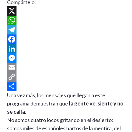
Compártelo:
X
W
h
T
a
e
F
t
l
a
L
s
e
c
i
M
A
g
e
n
e
E
p
r
b
k
s
m
C
Una vez más, los mensajes que llegan a este
p
a
o
e
s
a
o
C
programa demuestran que
la gente ve, siente y no
m
o
d
e
i
p
o
se calla
.
k
I
n
l
y
m
No somos cuatro locos gritando en el desierto:
n
g
L
p
somos miles de españoles hartos de la mentira, del