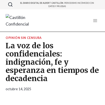
Saltar
EL DIARIO DIGITAL DE ALBERT CASTILLÓN.
PERIODISMO INCÓMODO CON
DATOS Y PRUEBAS
al
contenido
OPINIÓN SIN CENSURA
La voz de los
confidenciales:
indignación, fe y
esperanza en tiempos de
decadencia
octubre 14, 2025