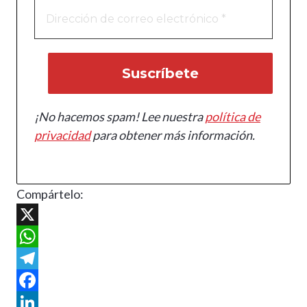
¡No hacemos spam! Lee nuestra
política de
privacidad
para obtener más información.
Compártelo:
X
W
h
T
a
e
F