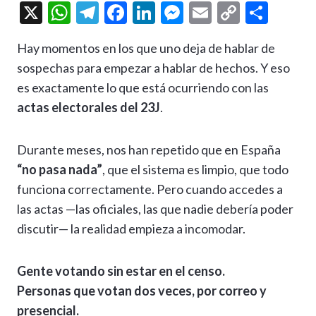
X
W
T
F
Li
M
E
C
C
h
el
ac
n
es
m
o
o
Hay momentos en los que uno deja de hablar de
at
e
e
ke
se
ai
p
m
sospechas para empezar a hablar de hechos. Y eso
s
gr
b
dI
n
l
y
p
es exactamente lo que está ocurriendo con las
A
a
o
n
g
Li
ar
actas electorales del 23J
.
p
m
o
er
n
ti
p
k
k
r
Durante meses, nos han repetido que en España
“no pasa nada”
, que el sistema es limpio, que todo
funciona correctamente. Pero cuando accedes a
las actas —las oficiales, las que nadie debería poder
discutir— la realidad empieza a incomodar.
Gente votando sin estar en el censo.
Personas que votan dos veces, por correo y
presencial.