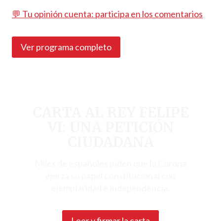
💬 Tu opinión cuenta: participa en los comentarios
Ver programa completo
CARTA AL REY FELIPE
VI: UNA PETICIÓN
CIUDADANA
Miles de españoles piden que la Corona
ejerza su papel constitucional con
ejemplaridad e independencia.
Leer y firmar la carta