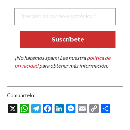
¡No hacemos spam! Lee nuestra
política de
privacidad
para obtener más información.
Compártelo:
X
W
T
F
Li
M
E
C
C
h
el
ac
n
es
m
o
o
at
e
e
ke
se
ai
p
m