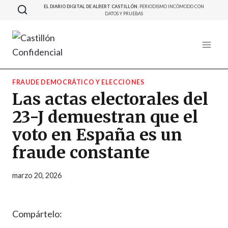
Saltar
EL DIARIO DIGITAL DE ALBERT CASTILLÓN.
PERIODISMO INCÓMODO CON
DATOS Y PRUEBAS
al
contenido
FRAUDE DEMOCRÁTICO Y ELECCIONES
Las actas electorales del
23-J demuestran que el
voto en España es un
fraude constante
marzo 20, 2026
Compártelo: