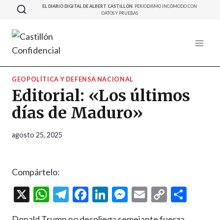
Saltar
EL DIARIO DIGITAL DE ALBERT CASTILLÓN.
PERIODISMO INCÓMODO CON
DATOS Y PRUEBAS
al
contenido
GEOPOLÍTICA Y DEFENSA NACIONAL
Editorial: «Los últimos
días de Maduro»
agosto 25, 2025
Compártelo:
X
W
T
F
Li
M
E
C
C
h
el
ac
n
es
m
o
o
Donald Trump no despliega semejante fuerza