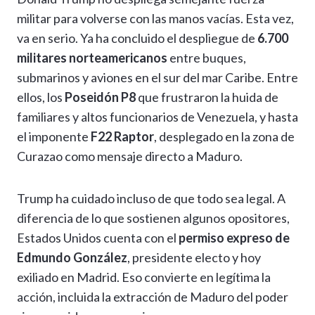
at
e
e
ke
se
ai
p
m
militar para volverse con las manos vacías. Esta vez,
s
gr
b
dI
n
l
y
p
va en serio. Ya ha concluido el despliegue de
6.700
A
a
o
n
g
Li
ar
militares norteamericanos
entre buques,
p
m
o
er
n
ti
submarinos y aviones en el sur del mar Caribe. Entre
p
k
k
r
ellos, los
Poseidón P8
que frustraron la huida de
familiares y altos funcionarios de Venezuela, y hasta
el imponente
F22 Raptor
, desplegado en la zona de
Curazao como mensaje directo a Maduro.
Trump ha cuidado incluso de que todo sea legal. A
diferencia de lo que sostienen algunos opositores,
Estados Unidos cuenta con el
permiso expreso de
Edmundo González
, presidente electo y hoy
exiliado en Madrid. Eso convierte en legítima la
acción, incluida la extracción de Maduro del poder