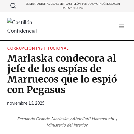
Saltar
EL DIARIO DIGITAL DE ALBERT CASTILLÓN.
PERIODISMO INCÓMODO CON
DATOS Y PRUEBAS
al
contenido
CORRUPCIÓN INSTITUCIONAL
Marlaska condecora al
jefe de los espías de
Marruecos que lo espió
con Pegasus
noviembre 13, 2025
Fernando Grande-Marlaska y Abdellatif Hammouchi. |
Ministerio del Interior