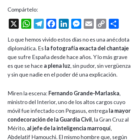
Compártelo:
X
W
T
F
Li
M
E
C
C
h
el
ac
n
es
m
o
o
Lo que hemos vivido estos días no es una anécdota
at
e
e
ke
se
ai
p
m
diplomática. Es
la fotografía exacta del chantaje
s
gr
b
dI
n
l
y
p
que sufre España desde hace años. Y lo más grave
A
a
o
n
g
Li
ar
es que se hace
a plena luz
, sin pudor, sin vergüenza
p
m
o
er
n
ti
y sin que nadie en el poder dé una explicación.
p
k
k
r
Miren la escena:
Fernando Grande-Marlaska
,
ministro del Interior, uno de los altos cargos cuyo
móvil fue infectado con Pegasus, entrega
la mayor
condecoración de la Guardia Civil
, la Gran Cruz al
Mérito,
al jefe de la inteligencia marroquí
,
Abdelatif Hamouchi. El mismo hombre que, según