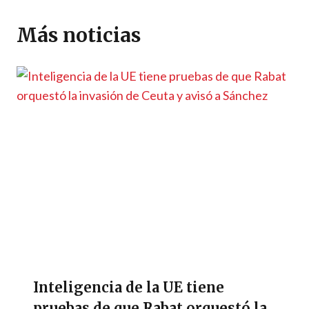
A
a
o
n
g
Li
ar
p
m
o
er
n
ti
Más noticias
p
k
k
r
Inteligencia de la UE tiene
pruebas de que Rabat orquestó la