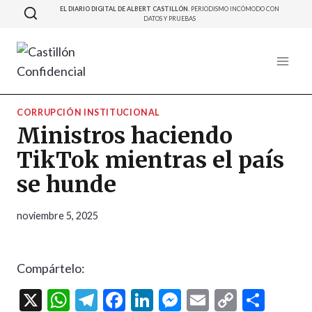
Saltar
EL DIARIO DIGITAL DE ALBERT CASTILLÓN.
PERIODISMO INCÓMODO CON
DATOS Y PRUEBAS
al
contenido
CORRUPCIÓN INSTITUCIONAL
Ministros haciendo
TikTok mientras el país
se hunde
noviembre 5, 2025
Compártelo:
X
W
T
F
Li
M
E
C
C