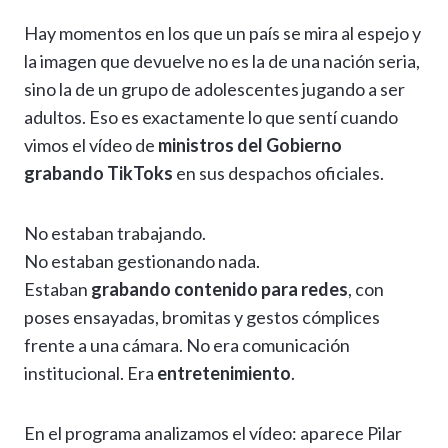
h
el
ac
n
es
m
o
o
Hay momentos en los que un país se mira al espejo y
at
e
e
ke
se
ai
p
m
la imagen que devuelve no es la de una nación seria,
s
gr
b
dI
n
l
y
p
sino la de un grupo de adolescentes jugando a ser
A
a
o
n
g
Li
ar
adultos. Eso es exactamente lo que sentí cuando
p
m
o
er
n
ti
vimos el vídeo de
ministros del Gobierno
p
k
k
r
grabando TikToks
en sus despachos oficiales.
No estaban trabajando.
No estaban gestionando nada.
Estaban
grabando contenido para redes
, con
poses ensayadas, bromitas y gestos cómplices
frente a una cámara. No era comunicación
institucional. Era
entretenimiento
.
En el programa analizamos el vídeo: aparece Pilar