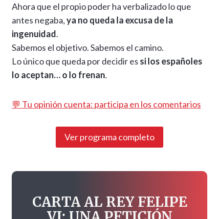
Ahora que el propio poder ha verbalizado lo que
antes negaba,
ya no queda la excusa de la
ingenuidad
.
Sabemos el objetivo. Sabemos el camino.
Lo único que queda por decidir es
si los españoles
lo aceptan… o lo frenan
.
💬 Tu opinión cuenta: participa en los comentarios
Ver programa completo
CARTA AL REY FELIPE
VI: UNA PETICIÓN