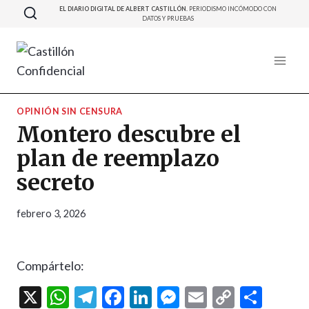
Saltar
EL DIARIO DIGITAL DE ALBERT CASTILLÓN.
PERIODISMO INCÓMODO CON
DATOS Y PRUEBAS
al
contenido
OPINIÓN SIN CENSURA
Montero descubre el
plan de reemplazo
secreto
febrero 3, 2026
Compártelo:
X
W
T
F
Li
M
E
C
C