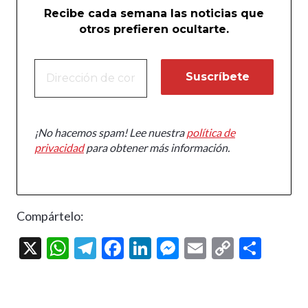
Recibe cada semana las noticias que
otros prefieren ocultarte.
¡No hacemos spam! Lee nuestra
política de
privacidad
para obtener más información.
Compártelo:
X
W
T
F
Li
M
E
C
C
h
el
ac
n
es
m
o
o
at
e
e
ke
se
ai
p
m