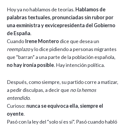
h
el
ac
n
es
m
o
o
Hoy ya no hablamos de teorías.
Hablamos de
at
e
e
ke
se
ai
p
m
palabras textuales, pronunciadas sin rubor por
s
gr
b
dI
n
l
y
p
una exministra y exvicepresidenta del Gobierno
A
a
o
n
g
Li
ar
de España
.
p
m
o
er
n
ti
Cuando
Irene Montero
dice que desea un
p
k
k
r
reemplazo
y lo dice pidiendo a personas migrantes
que “barran” a una parte de la población española,
no hay ironía posible
. Hay intención política.
Después, como siempre, su partido corre a matizar,
a pedir disculpas, a decir que
no la hemos
entendido
.
Curioso:
nunca se equivoca ella, siempre el
oyente
.
Pasó con la ley del “solo sí es sí”. Pasó cuando habló