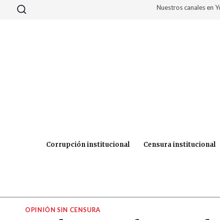
Saltar
Nuestros canales en 
al
contenido
Corrupción institucional
Censura institucional
OPINIÓN SIN CENSURA