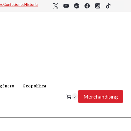
ve
Confesiones
Historia
 género
Geopolítica
Merchandising
0