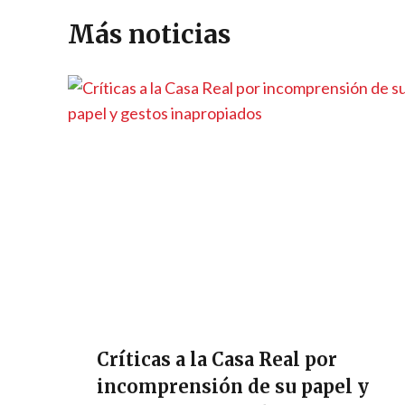
A
a
o
n
g
Li
ar
p
m
o
er
n
ti
Más noticias
p
k
k
r
Críticas a la Casa Real por
incomprensión de su papel y