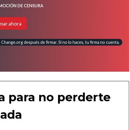
 MOCIÓN DE CENSURA
mar ahora
Change.org después de firmar. Si no lo haces, tu firma no cuenta.
a para no perderte
ada