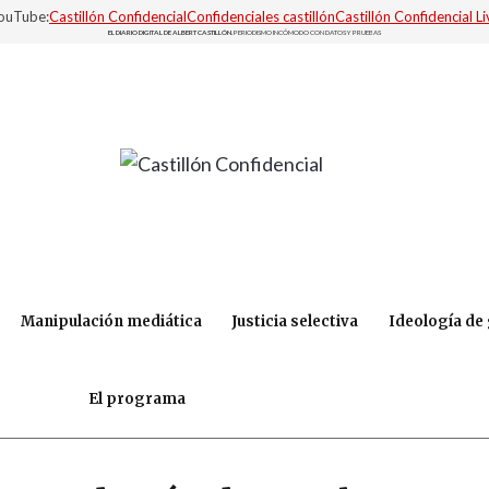
YouTube:
Castillón Confidencial
Confidenciales castillón
Castillón Confidencial Li
EL DIARIO DIGITAL DE ALBERT CASTILLÓN.
PERIODISMO INCÓMODO CON DATOS Y PRUEBAS
Manipulación mediática
Justicia selectiva
Ideología de
El programa