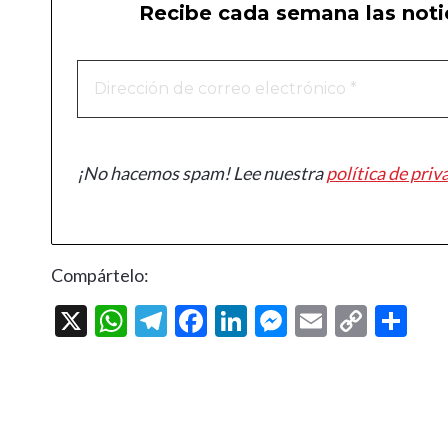
Recibe cada semana las notic
¡No hacemos spam! Lee nuestra
política de priv
Compártelo:
X
W
T
F
Li
M
E
C
C
h
el
ac
n
es
m
o
o
at
e
e
ke
se
ai
p
m
s
gr
b
dI
n
l
y
p