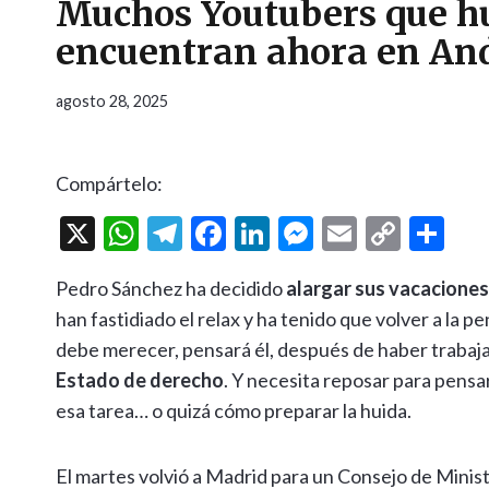
Muchos Youtubers que hu
encuentran ahora en An
agosto 28, 2025
Compártelo:
X
W
T
F
Li
M
E
C
C
h
el
ac
n
es
m
o
o
Pedro Sánchez ha decidido
alargar sus vacaciones
at
e
e
ke
se
ai
p
m
han fastidiado el relax y ha tenido que volver a la pe
s
gr
b
dI
n
l
y
p
debe merecer, pensará él, después de haber trabaj
A
a
o
n
g
Li
ar
Estado de derecho
. Y necesita reposar para pens
p
m
o
er
n
ti
esa tarea… o quizá cómo preparar la huida.
p
k
k
r
El martes volvió a Madrid para un Consejo de Minist