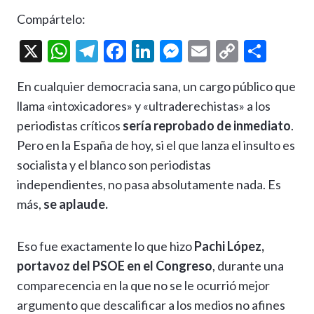
Compártelo:
X
W
T
F
Li
M
E
C
C
h
el
ac
n
es
m
o
o
En cualquier democracia sana, un cargo público que
at
e
e
ke
se
ai
p
m
llama «intoxicadores» y «ultraderechistas» a los
s
gr
b
dI
n
l
y
p
periodistas críticos
sería reprobado de inmediato
.
A
a
o
n
g
Li
ar
Pero en la España de hoy, si el que lanza el insulto es
p
m
o
er
n
ti
socialista y el blanco son periodistas
p
k
k
r
independientes, no pasa absolutamente nada. Es
más,
se aplaude.
Eso fue exactamente lo que hizo
Pachi López,
portavoz del PSOE en el Congreso
, durante una
comparecencia en la que no se le ocurrió mejor
argumento que descalificar a los medios no afines