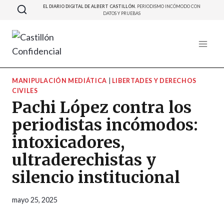
Saltar
EL DIARIO DIGITAL DE ALBERT CASTILLÓN.
PERIODISMO INCÓMODO CON
DATOS Y PRUEBAS
al
contenido
MANIPULACIÓN MEDIÁTICA
|
LIBERTADES Y DERECHOS
CIVILES
Pachi López contra los
periodistas incómodos:
intoxicadores,
ultraderechistas y
silencio institucional
mayo 25, 2025