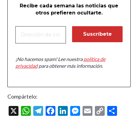
Recibe cada semana las noticias que
otros prefieren ocultarte.
¡No hacemos spam! Lee nuestra
política de
privacidad
para obtener más información.
Compártelo:
X
W
T
F
Li
M
E
C
C
h
el
ac
n
es
m
o
o
at
e
e
ke
se
ai
p
m