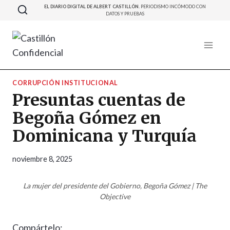
Saltar
EL DIARIO DIGITAL DE ALBERT CASTILLÓN.
PERIODISMO INCÓMODO CON
DATOS Y PRUEBAS
al
contenido
CORRUPCIÓN INSTITUCIONAL
Presuntas cuentas de
Begoña Gómez en
Dominicana y Turquía
noviembre 8, 2025
La mujer del presidente del Gobierno, Begoña Gómez | The
Objective
Compártelo: