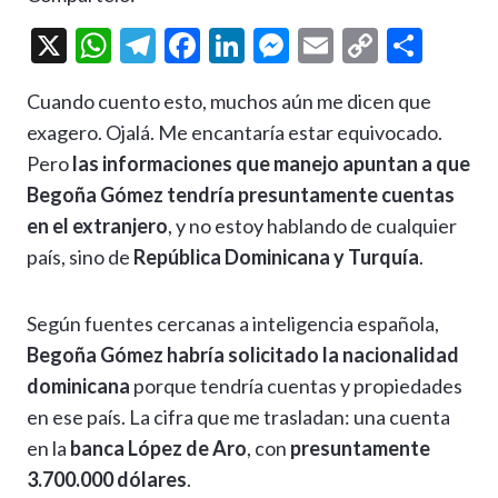
X
W
T
F
Li
M
E
C
C
h
el
ac
n
es
m
o
o
Cuando cuento esto, muchos aún me dicen que
at
e
e
ke
se
ai
p
m
exagero. Ojalá. Me encantaría estar equivocado.
s
gr
b
dI
n
l
y
p
Pero
las informaciones que manejo apuntan a que
A
a
o
n
g
Li
ar
Begoña Gómez tendría presuntamente cuentas
p
m
o
er
n
ti
en el extranjero
, y no estoy hablando de cualquier
p
k
k
r
país, sino de
República Dominicana y Turquía
.
Según fuentes cercanas a inteligencia española,
Begoña Gómez habría solicitado la nacionalidad
dominicana
porque tendría cuentas y propiedades
en ese país. La cifra que me trasladan: una cuenta
en la
banca López de Aro
, con
presuntamente
3.700.000 dólares
.