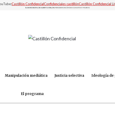
YouTube:
Castillón Confidencial
Confidenciales castillón
Castillón Confidencial Li
EL DIARIO DIGITAL DE ALBERT CASTILLÓN.
PERIODISMO INCÓMODO CON DATOS Y PRUEBAS
Manipulación mediática
Justicia selectiva
Ideología de
El programa