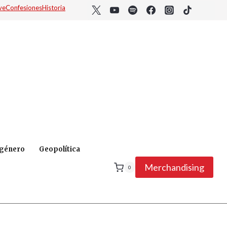
ve
Confesiones
Historia
 género
Geopolítica
Merchandising
0