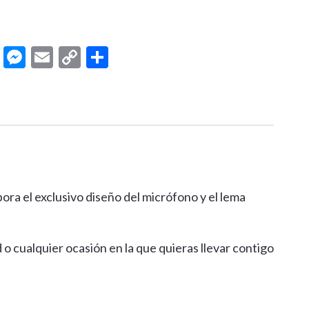
pp
ram
cebook
LinkedIn
Messenger
Email
Copy
Compartir
Link
ora el exclusivo diseño del micrófono y el lema
ad o cualquier ocasión en la que quieras llevar contigo