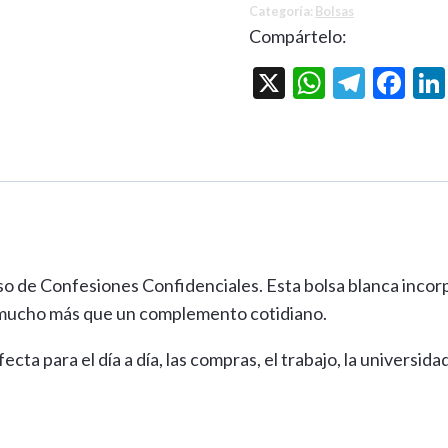
Categoría:
Bolsas
Confidenciales
Compártelo:
(blanca)
X
WhatsA
Teleg
Fa
cantidad
rso de Confesiones Confidenciales. Esta bolsa blanca incorp
en mucho más que un complemento cotidiano.
cta para el día a día, las compras, el trabajo, la universid