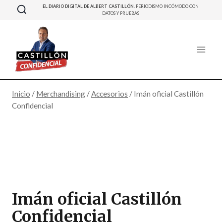
Saltar
EL DIARIO DIGITAL DE ALBERT CASTILLÓN.
PERIODISMO INCÓMODO CON
DATOS Y PRUEBAS
al
contenido
Inicio
/
Merchandising
/
Accesorios
/
Imán oficial Castillón
Confidencial
Imán oficial Castillón
Confidencial