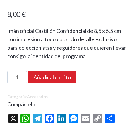
8,00
€
Imán oficial Castillón Confidencial de 8,5 x 5,5 cm
con impresión a todo color. Un detalle exclusivo
para coleccionistas y seguidores que quieren llevar
consigo la identidad del programa.
Imán
Añadir al carrito
oficial
Castillón
Categoría:
Accesorios
Confidencial
Compártelo:
cantidad
X
WhatsApp
Telegram
Facebook
LinkedIn
Messenger
Email
Copy
Comp
Link