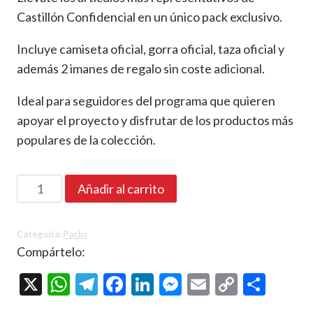
Castillón Confidencial en un único pack exclusivo.
Incluye camiseta oficial, gorra oficial, taza oficial y
además 2 imanes de regalo sin coste adicional.
Ideal para seguidores del programa que quieren
apoyar el proyecto y disfrutar de los productos más
populares de la colección.
Pack
Añadir al carrito
apoyo
Castillón
Categoría:
Packs
Confidencial
Compártelo:
cantidad
X
WhatsApp
Telegram
Facebook
LinkedIn
Messenger
Email
Copy
Comp
Link