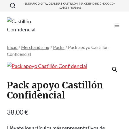
Saltar
EL DIARIO DIGITAL DE ALBERT CASTILLÓN.
PERIODISMO INCÓMODO CON
DATOS Y PRUEBAS
al
contenido
Inicio
/
Merchandising
/
Packs
/
Pack apoyo Castillón
Confidencial
Pack apoyo Castillón
Confidencial
38,00
€
Llévate los artículos más representativos de