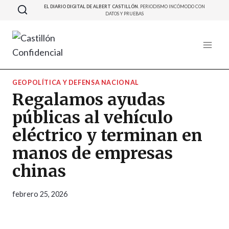
Saltar
EL DIARIO DIGITAL DE ALBERT CASTILLÓN.
PERIODISMO INCÓMODO CON
DATOS Y PRUEBAS
al
contenido
GEOPOLÍTICA Y DEFENSA NACIONAL
Regalamos ayudas
públicas al vehículo
eléctrico y terminan en
manos de empresas
chinas
febrero 25, 2026