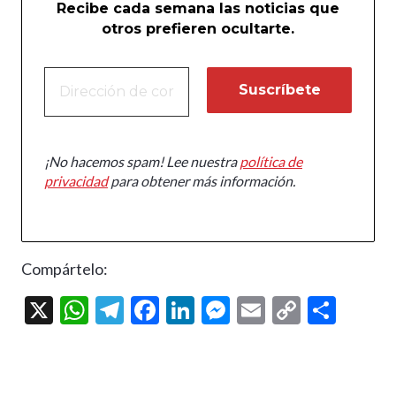
Recibe cada semana las noticias que
otros prefieren ocultarte.
¡No hacemos spam! Lee nuestra
política de
privacidad
para obtener más información.
Compártelo:
X
W
T
F
Li
M
E
C
C
h
el
ac
n
es
m
o
o
at
e
e
ke
se
ai
p
m
s
gr
b
dI
n
l
y
p