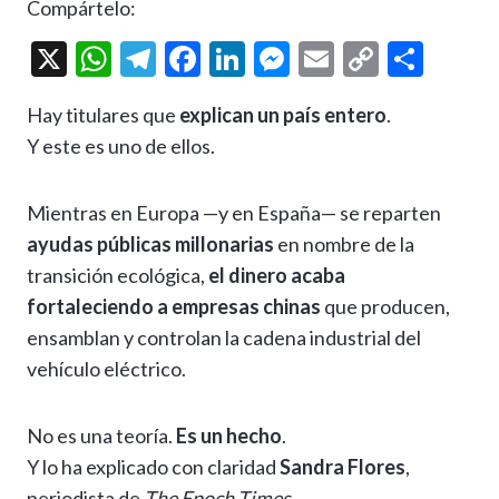
Compártelo:
X
W
T
F
Li
M
E
C
C
h
el
ac
n
es
m
o
o
Hay titulares que
explican un país entero
.
at
e
e
ke
se
ai
p
m
Y este es uno de ellos.
s
gr
b
dI
n
l
y
p
A
a
o
n
g
Li
ar
Mientras en Europa —y en España— se reparten
p
m
o
er
n
ti
ayudas públicas millonarias
en nombre de la
p
k
k
r
transición ecológica,
el dinero acaba
fortaleciendo a empresas chinas
que producen,
ensamblan y controlan la cadena industrial del
vehículo eléctrico.
No es una teoría.
Es un hecho
.
Y lo ha explicado con claridad
Sandra Flores
,
periodista de
The Epoch Times
.