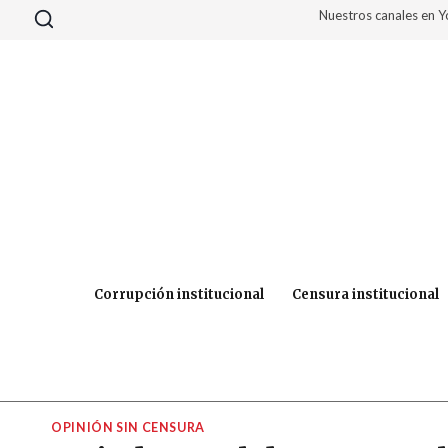
Saltar
Nuestros canales en 
al
contenido
Corrupción institucional
Censura institucional
OPINIÓN SIN CENSURA