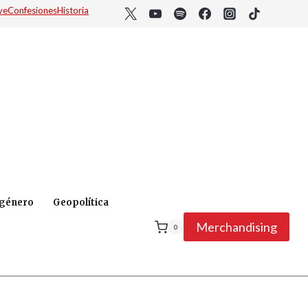
ve
Confesiones
Historia
 género
Geopolítica
Merchandising
0