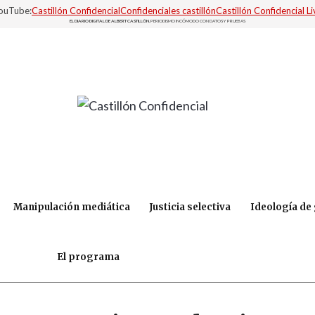
YouTube:
Castillón Confidencial
Confidenciales castillón
Castillón Confidencial Li
EL DIARIO DIGITAL DE ALBERT CASTILLÓN.
PERIODISMO INCÓMODO CON DATOS Y PRUEBAS
Manipulación mediática
Justicia selectiva
Ideología de
El programa