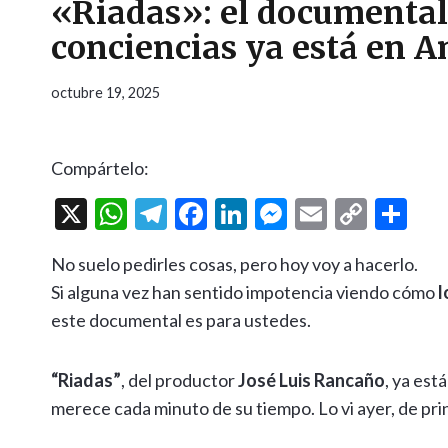
«Riadas»: el documental
conciencias ya está en 
octubre 19, 2025
Compártelo:
X
W
T
F
Li
M
E
C
C
h
el
ac
n
es
m
o
o
No suelo pedirles cosas, pero hoy voy a hacerlo.
at
e
e
ke
se
ai
p
m
Si alguna vez han sentido impotencia viendo cómo
l
s
gr
b
dI
n
l
y
p
este documental es para ustedes.
A
a
o
n
g
Li
ar
p
m
o
er
n
ti
“Riadas”
, del productor
José Luis Rancaño
, ya est
p
k
k
r
merece cada minuto de su tiempo. Lo vi ayer, de prin