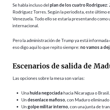
Se habla incluso del
plan de los cuatro Rodríguez
:
Rodríguez Torres. Según la periodista, este último 
Venezuela. Todo ello se estaría presentando como 
internacional.
Pero la administración de Trump ya está informada 
eso digo aquí lo que repito siempre:
no vamos a dej
Escenarios de salida de Mad
Las opciones sobre la mesa son varias:
Una
huida negociada
hacia Nicaragua o Brasil.
Un
desenlace mafioso
, con Maduro eliminado
Un
golpe militar interno
, con una junta de tra