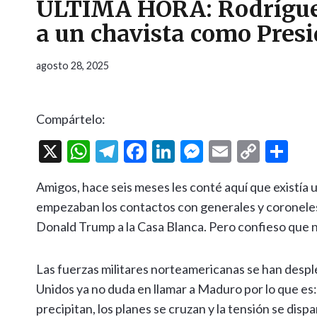
ÚLTIMA HORA: Rodríguez
a un chavista como Presi
agosto 28, 2025
Compártelo:
X
W
T
F
Li
M
E
C
C
h
el
ac
n
es
m
o
o
Amigos, hace seis meses les conté aquí que existía 
at
e
e
ke
se
ai
p
m
empezaban los contactos con generales y coroneles 
s
gr
b
dI
n
l
y
p
Donald Trump a la Casa Blanca. Pero confieso que 
A
a
o
n
g
Li
ar
p
m
o
er
n
ti
Las fuerzas militares norteamericanas se han desp
p
k
k
r
Unidos ya no duda en llamar a Maduro por lo que es
precipitan, los planes se cruzan y la tensión se disp