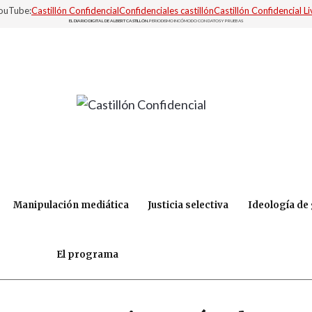
YouTube:
Castillón Confidencial
Confidenciales castillón
Castillón Confidencial Li
EL DIARIO DIGITAL DE ALBERT CASTILLÓN.
PERIODISMO INCÓMODO CON DATOS Y PRUEBAS
Manipulación mediática
Justicia selectiva
Ideología de
El programa