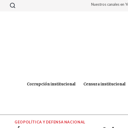
Saltar
Nuestros canales en 
al
contenido
Corrupción institucional
Censura institucional
GEOPOLÍTICA Y DEFENSA NACIONAL