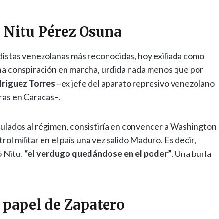
 Nitu Pérez Osuna
iodistas venezolanas más reconocidas, hoy exiliada como
una conspiración en marcha, urdida nada menos que por
ríguez Torres
–ex jefe del aparato represivo venezolano
uras en Caracas–.
nculados al régimen, consistiría en convencer a Washington
rol militar en el país una vez salido Maduro. Es decir,
ó Nitu:
“el verdugo quedándose en el poder”
. Una burla
l papel de Zapatero