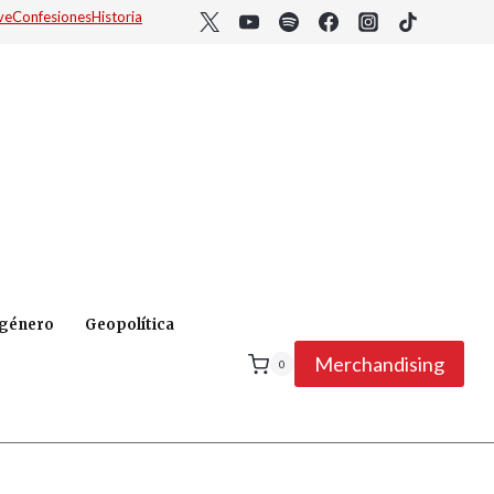
ve
Confesiones
Historia
 género
Geopolítica
Merchandising
0